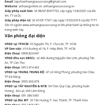
Email:
tapchianhsangvacuocsong@gmail.com
Website:
anhsangonline.vn; anhsangvacuocsong.vn
Giấy phép xuất bản:
Số 98/GP-BVHTTDL cấp ngày 13/8/2025 của Bộ
VH, TT và DL
Giấy phép điện tử:
Số 47/GP-TTĐT cấp ngày 15/03/2019 của Bộ TTTT
Ghi rõ nguồn www.anhsangvacuocsong.vn khi phát hành lại thông tin từ
trang web này.
Văn phòng đại diện
VPĐD tại TPHCM:
55 Nguyễn Thi, P. Chợ Lớn, TP. HCM.
VP làm việc:
A16 Đường số 18, P. Hiệp Bình, TP. HCM.
Điện thoại:
0909.824.647
VPĐD Khu vực ĐBSCL:
số 46A đường Nguyễn Văn Linh, phường Tân
An, TP Cần Thơ.
Điện thoại:
0913.974.403
VPĐD tại TRUNG TRUNG BỘ:
47 Lê Hồng Phong, phường Hải Châu,
TP Đà Nẵng.
Điện thoại:
0935.656.678
VPĐD tại TÂY NGUYÊN & NTB:
04 Trần Quý Cáp, phường Xuân
Hương - Đà Lạt, tỉnh Lâm Đồng.
Điện thoại:
091 386 5061
VPĐD tại Bắc MT:
35 Tân Hương, P. Hạc Thành, TP. Thanh Hóa.
Điện thoại:
0912.858.082