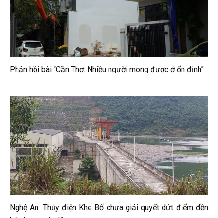
Phản hồi bài “Cần Thơ: Nhiều người mong được ở ổn định”
Nghệ An: Thủy điện Khe Bố chưa giải quyết dứt điểm đền