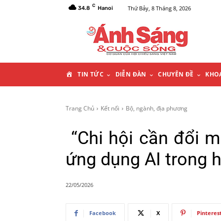
C
Thứ Bảy, 8 Tháng 8, 2026
34.8
Hanoi
T
TIN TỨC
DIỄN ĐÀN
CHUYÊN ĐỀ
KHO
R
Trang Chủ
Kết nối
Bộ, ngành, địa phương
A
“Chi hội cần đổi 
N
ứng dụng AI trong 
G
22/05/2026
C
Facebook
X
Pinteres
H