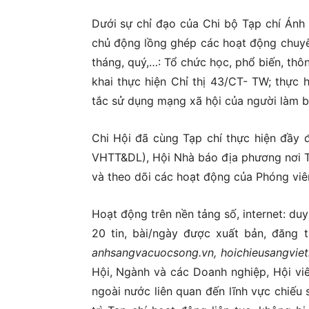
Dưới sự chỉ đạo của Chi bộ Tạp chí Ánh
chủ động lồng ghép các hoạt động chuyên
tháng, quý,…: Tổ chức học, phổ biến, thôn
khai thực hiện Chỉ thị 43/CT- TW; thực 
tắc sử dụng mạng xã hội của người làm b
Chi Hội đã cùng Tạp chí thực hiện đầy 
VHTT&DL), Hội Nhà báo địa phương nơi Tạ
và theo dõi các hoạt động của Phóng viên
Hoạt động trên nền tảng số, internet: du
20 tin, bài/ngày được xuất bản, đăng tả
anhsangvacuocsong.vn, hoichieusangviet
Hội, Ngành và các Doanh nghiệp, Hội viê
ngoài nước liên quan đến lĩnh vực chiếu