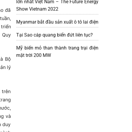
lớn nhất Việt Nam – The Future Energy
Show Vietnam 2022
áo đã
tuần,
Myanmar bắt đầu sản xuất ô tô lai điện
triển
, Quy
Tại Sao cáp quang biển đứt liên tục?
Mỹ biến mỏ than thành trang trại điện
mặt trời 200 MW
là Bộ
ản lý
 trên
trang
nước,
ng và
n duy