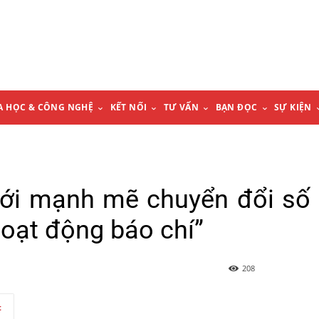
A HỌC & CÔNG NGHỆ
KẾT NỐI
TƯ VẤN
BẠN ĐỌC
SỰ KIỆN
mới mạnh mẽ chuyển đổi số
hoạt động báo chí”
208
t