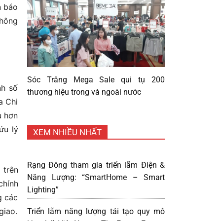
n báo
thông
Sóc Trăng Mega Sale qui tụ 200
nh số
thương hiệu trong và ngoài nước
a Chi
u hơn
ứu lý
XEM NHIỀU NHẤT
Rạng Đông tham gia triển lãm Điện &
 trên
Năng Lượng: “SmartHome – Smart
chính
Lighting”
g các
giao.
Triển lãm năng lượng tái tạo quy mô