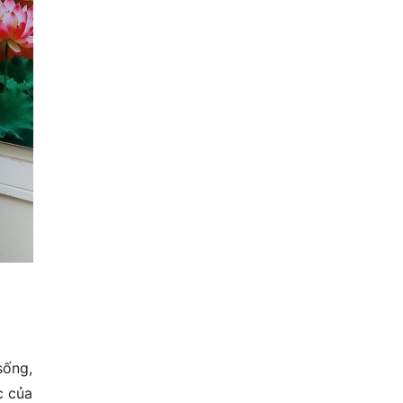
sống,
c của