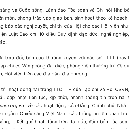
 sáng và Cuộc sống, Lãnh đạo Tòa soạn và Chi hội Nhà b
 môn, phong trào vào giao ban, sinh họat theo kế hoạch 
g báo các nghị quyết, chỉ thị của Hội cho các Hội viên như 
hiện Luật Báo chí, 10 điều Quy định đạo đức, nghề nghiệp
áo.
đủ trao đổi, báo cáo thường xuyên với các sở TTTT (nay 
p chí có Văn phòng đại diện, phóng viên thường trú để qu
, Hội viên trên các địa bàn, địa phương.
y trì hoạt động hai trang TTĐTTH của Tạp chí và Hội CSVN,
i, cập nhật liên tục, kịp thời, nhanh thông tin trên hai 
nam.org.vn
về các hoạt động của Đảng, Chính phủ, Nhà 
n ngành Chiếu sáng Việt Nam, các thông tin lên quan tro
 sáng,…. Kết quả hoạt động trên đã giúp, đảm bảo Tòa soạ