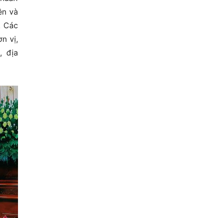
ên và
. Các
n vị,
, địa