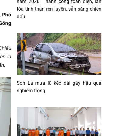
năm 2026: Thành công toàn diện, lan
tỏa tinh thần rèn luyện, sẵn sàng chiến
, Phó
đấu
 Sống
Chiếu
ên là
ến.
Sơn La mưa lũ kéo dài gây hậu quả
nghiêm trọng