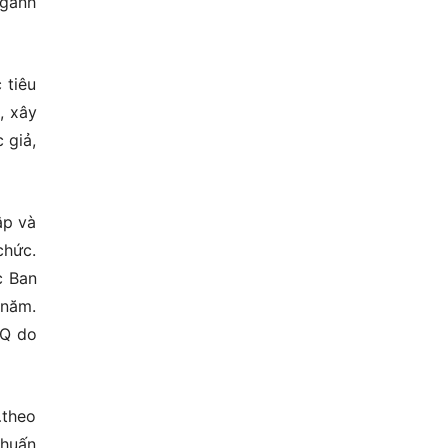
Ngành
 tiêu
, xây
 giả,
ập và
chức.
c Ban
 năm.
HQ do
…theo
 huấn