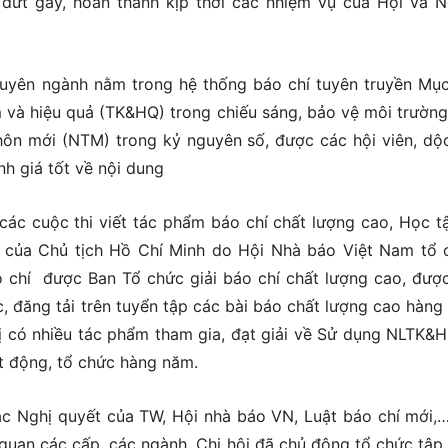
ị đứt gãy, hoàn thành kịp thời các nhiệm vụ của Hội và 
chuyên ngành nằm trong hệ thống báo chí tuyên truyền Mục
m và hiệu quả (TK&HQ) trong chiếu sáng, bảo vệ môi trường
ôn mới (NTM) trong kỷ nguyên số, được các hội viên, dộc
h giá tốt về nội dung
ác cuộc thi viết tác phẩm báo chí chất lượng cao, Học t
 của Chủ tịch Hồ Chí Minh do Hội Nhà báo Việt Nam tổ 
 chí được Ban Tổ chức giải báo chí chất lượng cao, đượ
, đăng tải trên tuyển tập các bài báo chất lượng cao hàng
 có nhiều tác phẩm tham gia, đạt giải về Sử dụng NLTK&
 động, tổ chức hàng năm.
các Nghị quyết của TW, Hội nhà báo VN, Luật báo chí mới,
quan các cấp, các ngành. Chi hội đã chủ động tổ chức tập