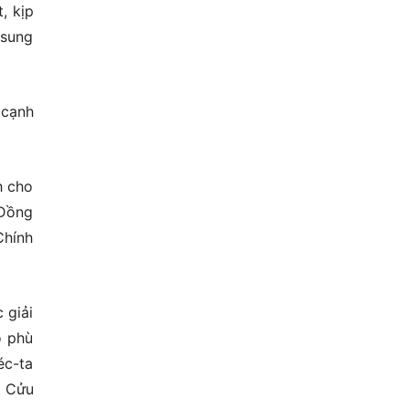
, kịp
 sung
 cạnh
h cho
 Đồng
Chính
 giải
o phù
éc-ta
g Cửu