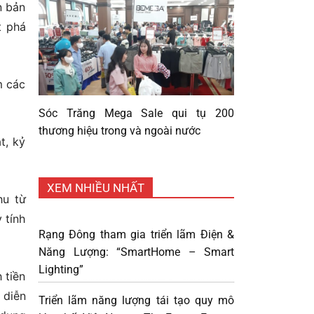
n bản
t phá
m các
Sóc Trăng Mega Sale qui tụ 200
thương hiệu trong và ngoài nước
t, kỷ
XEM NHIỀU NHẤT
hu từ
 tính
Rạng Đông tham gia triển lãm Điện &
Năng Lượng: “SmartHome – Smart
Lighting”
 tiền
 diễn
Triển lãm năng lượng tái tạo quy mô