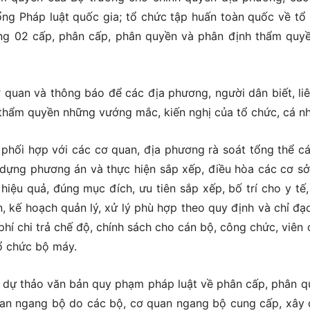
ổng Pháp luật quốc gia; tổ chức tập huấn toàn quốc về tổ
ng 02 cấp, phân cấp, phân quyền và phân định thẩm quy
 quan và thông báo để các địa phương, người dân biết, liê
o thẩm quyền những vướng mắc, kiến nghị của tổ chức, cá n
 phối hợp với các cơ quan, địa phương rà soát tổng thể cá
y dựng phương án và thực hiện sắp xếp, điều hòa các cơ sở
iệu quả, đúng mục đích, ưu tiên sắp xếp, bố trí cho y tế,
 kế hoạch quản lý, xử lý phù hợp theo quy định và chỉ đạ
 phí chi trả chế độ, chính sách cho cán bộ, công chức, viên 
tổ chức bộ máy.
dự thảo văn bản quy phạm pháp luật về phân cấp, phân q
uan ngang bộ do các bộ, cơ quan ngang bộ cung cấp, xây