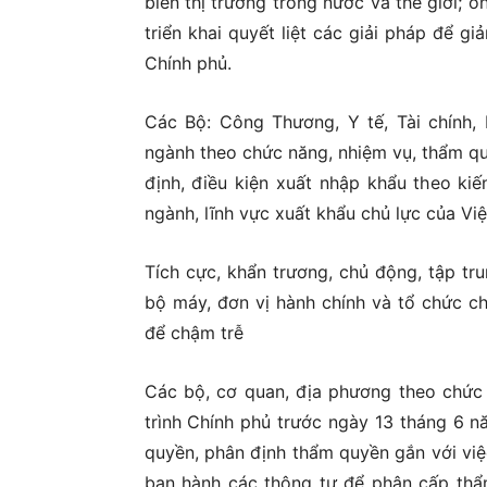
biến thị trường trong nước và thế giới; ổn
triển khai quyết liệt các giải pháp để 
Chính phủ.
Các Bộ: Công Thương, Y tế, Tài chính,
ngành theo chức năng, nhiệm vụ, thẩm q
định, điều kiện xuất nhập khẩu theo kiế
ngành, lĩnh vực xuất khẩu chủ lực của Việ
Tích cực, khẩn trương, chủ động, tập tru
bộ máy, đơn vị hành chính và tổ chức c
để chậm trễ
Các bộ, cơ quan, địa phương theo chức 
trình Chính phủ trước ngày 13 tháng 6 
quyền, phân định thẩm quyền gắn với việ
ban hành các thông tư để phân cấp thẩ