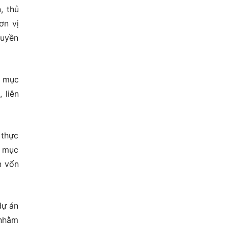
, thủ
ơn vị
quyền
h mục
 liên
 thực
h mục
n vốn
dự án
 nhằm