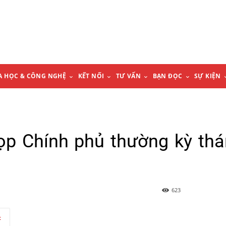
A HỌC & CÔNG NGHỆ
KẾT NỐI
TƯ VẤN
BẠN ĐỌC
SỰ KIỆN
ọp Chính phủ thường kỳ th
623
t