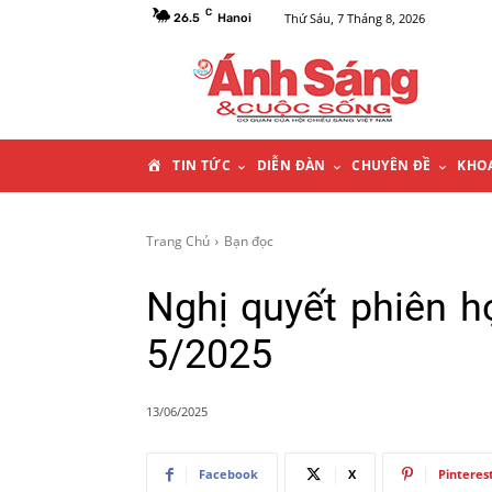
C
Thứ Sáu, 7 Tháng 8, 2026
26.5
Hanoi
T
TIN TỨC
DIỄN ĐÀN
CHUYÊN ĐỀ
KHO
R
Trang Chủ
Bạn đọc
A
Nghị quyết phiên h
N
5/2025
G
13/06/2025
C
Facebook
X
Pinteres
H