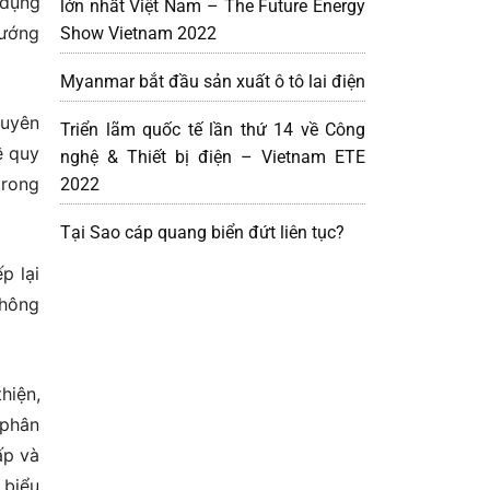
 dụng
lớn nhất Việt Nam – The Future Energy
tướng
Show Vietnam 2022
Myanmar bắt đầu sản xuất ô tô lai điện
huyên
Triển lãm quốc tế lần thứ 14 về Công
ề quy
nghệ & Thiết bị điện – Vietnam ETE
trong
2022
Tại Sao cáp quang biển đứt liên tục?
p lại
không
hiện,
 phân
ấp và
 biểu