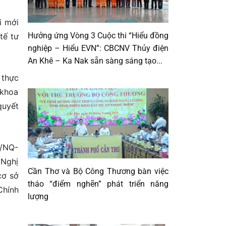
i mới
Hưởng ứng Vòng 3 Cuộc thi “Hiểu đồng
tế tư
nghiệp – Hiểu EVN”: CBCNV Thủy điện
An Khê – Ka Nak sẵn sàng sáng tạo...
 thực
 khoa
quyết
8/NQ-
 Nghị
Cần Thơ và Bộ Công Thương bàn việc
cơ sở
tháo “điểm nghẽn” phát triển năng
Chính
lượng