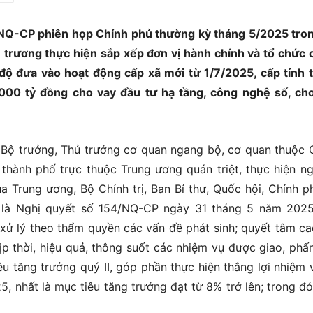
NQ-CP phiên họp Chính phủ thường kỳ tháng 5/2025 tro
 trương thực hiện sắp xếp đơn vị hành chính và tổ chức 
độ đưa vào hoạt động cấp xã mới từ 1/7/2025, cấp tỉnh 
000 tỷ đồng cho vay đầu tư hạ tầng, công nghệ số, ch
 Bộ trưởng, Thủ trưởng cơ quan ngang bộ, cơ quan thuộc 
 thành phố trực thuộc Trung ương quán triệt, thực hiện n
ủa Trung ương, Bộ Chính trị, Ban Bí thư, Quốc hội, Chính p
t là Nghị quyết số 154/NQ-CP ngày 31 tháng 5 năm 202
 xử lý theo thẩm quyền các vấn đề phát sinh; quyết tâm ca
 kịp thời, hiệu quả, thông suốt các nhiệm vụ được giao, phấ
êu tăng trưởng quý II, góp phần thực hiện thắng lợi nhiệm 
5, nhất là mục tiêu tăng trưởng đạt từ 8% trở lên; trong đó