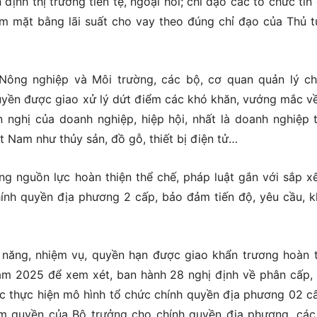
 định thị trường tiền tệ, ngoại hối; chỉ đạo các tổ chức tín
giảm mặt bằng lãi suất cho vay theo đúng chỉ đạo của Thủ 
 Nông nghiệp và Môi trường, các bộ, cơ quan quản lý c
uyền được giao xử lý dứt điểm các khó khăn, vướng mắc v
n nghị của doanh nghiệp, hiệp hội, nhất là doanh nghiệp 
t Nam như thủy sản, đồ gỗ, thiết bị điện tử…
ng nguồn lực hoàn thiện thể chế, pháp luật gắn với sắp xế
hính quyền địa phương 2 cấp, bảo đảm tiến độ, yêu cầu, 
năng, nhiệm vụ, quyền hạn được giao khẩn trương hoàn t
năm 2025 để xem xét, ban hành 28 nghị định về phân cấp,
c thực hiện mô hình tổ chức chính quyền địa phương 02 c
m quyền của Bộ trưởng cho chính quyền địa phương, các