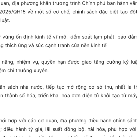
 quan, địa phương khẩn trương trình Chính phủ ban hành vă
2025/QH15 về một số cơ chế, chính sách đặc biệt tạo độ
luật.
ữ vững ổn định kinh tế vĩ mô, kiểm soát lạm phát, bảo đả
ng thích ứng và sức cạnh tranh của nền kinh tế
 năng, nhiệm vụ, quyền hạn được giao tăng cường kỷ luậ
kiệm chi thường xuyên.
ân sách nhà nước, tiếp tục mở rộng cơ sở thu, nhất là t
n thành số hóa, triển khai hóa đơn điện tử khởi tạo từ máy
ối hợp với các cơ quan, địa phương điều hành chính sách
ả; điều hành tỷ giá, lãi suất đồng bộ, hài hòa, phù hợp với