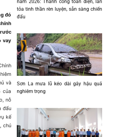
năm 2026: Thành công toàn diện, lan
tỏa tinh thần rèn luyện, sẵn sàng chiến
ng đó
đấu
chính
trước
o vay
Chính
ghiêm
hủ và
Sơn La mưa lũ kéo dài gây hậu quả
5 của
nghiêm trọng
o, nỗ
n đấu
vụ kế
, chú