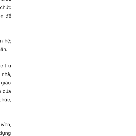
 chức
ền để
n hệ;
hân.
c trụ
 nhà,
 giáo
o của
chức,
uyền,
 dựng