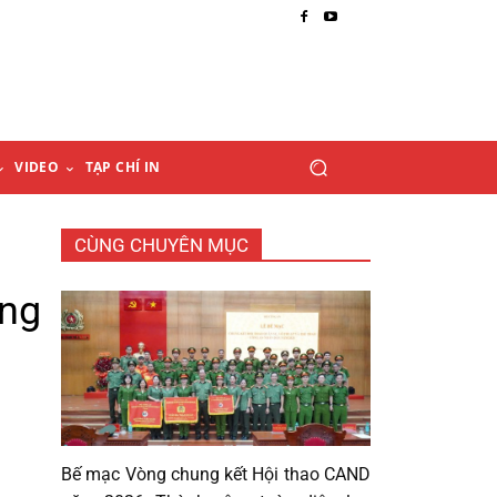
VIDEO
TẠP CHÍ IN
CÙNG CHUYÊN MỤC
áng
Bế mạc Vòng chung kết Hội thao CAND