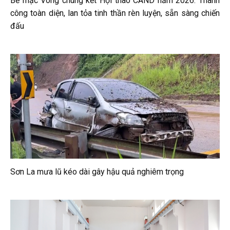
Bế mạc Vòng chung kết Hội thao CAND năm 2026: Thành
công toàn diện, lan tỏa tinh thần rèn luyện, sẵn sàng chiến
đấu
Sơn La mưa lũ kéo dài gây hậu quả nghiêm trọng