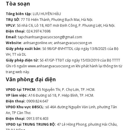
Tòa soạn
Tổng biên tập:
LƯU HUYỀN HẬU
TRỤ SỞ:
77 Tô Hiến Thành, Phường Bạch Mai, Hà Nội.
VPLV:
Số nhà C6, Lô 18, KĐT mới Định Công, P. Phương Liệt, Hà Nội.
Điện thoại:
024.3974.7698
Email:
tapchianhsangvacuocsong@gmail.com
Website:
anhsangonline.vn; anhsangvacuocsong.vn
Giấy phép xuất bản:
Số 98/GP-BVHTTDL cấp ngày 13/8/2025 của Bộ
VH, TT và DL
Giấy phép điện tử:
Số 47/GP-TTĐT cấp ngày 15/03/2019 của Bộ TTTT
Ghi rõ nguồn www.anhsangvacuocsong.vn khi phát hành lại thông tin từ
trang web này.
Văn phòng đại diện
VPĐD tại TPHCM:
55 Nguyễn Thi, P. Chợ Lớn, TP. HCM.
VP làm việc:
A16 Đường số 18, P. Hiệp Bình, TP. HCM.
Điện thoại:
0909.824.647
VPĐD Khu vực ĐBSCL:
số 46A đường Nguyễn Văn Linh, phường Tân
An, TP Cần Thơ.
Điện thoại:
0913.974.403
VPĐD tại TRUNG TRUNG BỘ:
47 Lê Hồng Phong, phường Hải Châu,