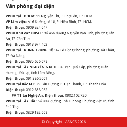
Văn phòng đại diện
VPĐD tại TPHCM:
55 Nguyễn Thi, P. Chợ Lớn, TP. HCM.
VP làm việc:
A16 Đường số 18, P. Hiệp Bình, TP. HCM.
Điện thoại:
0909.824.647
VPĐD Khu vực ĐBSCL:
số 46A đường Nguyễn Văn Linh, phường Tân
An, TP Cần Thơ.
Điện thoại:
0913.974.403
VPĐD tại TRUNG TRUNG BỘ:
47 Lê Hồng Phong, phường Hải Châu,
TP Đà Nẵng.
Điện thoại:
0935.656.678
VPĐD tại TÂY NGUYÊN & NTB:
04 Trần Quý Cáp, phường Xuân
Hương - Đà Lạt, tỉnh Lâm Đồng.
Điện thoại:
091 386 5061
VPĐD tại Bắc MT:
35 Tân Hương, P. Hạc Thành, TP. Thanh Hóa.
Điện thoại:
0912.858.082
PV TT tại Nghệ An:
Điện thoại:
0902.102.720
VPĐD tại TÂY BẮC:
Số 808, đường Châu Phong, Phường Việt Trì, tỉnh
Phú Thọ.
Điện thoại:
0829.182.668
© Copyright - AS&CS 2026