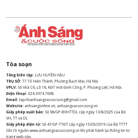
Tòa soạn
Tổng biên tập:
LƯU HUYỀN HẬU
TRỤ SỞ:
77 Tô Hiến Thành, Phường Bạch Mai, Hà Nội.
VPLV:
Số nhà C6, Lô 18, KĐT mới Định Công, P. Phương Liệt, Hà Nội.
Điện thoại:
024.3974.7698
Email:
tapchianhsangvacuocsong@gmail.com
Website:
anhsangonline.vn; anhsangvacuocsong.vn
Giấy phép xuất bản:
Số 98/GP-BVHTTDL cấp ngày 13/8/2025 của Bộ
VH, TT và DL
Giấy phép điện tử:
Số 47/GP-TTĐT cấp ngày 15/03/2019 của Bộ TTTT
Ghi rõ nguồn www.anhsangvacuocsong.vn khi phát hành lại thông tin từ
trang web này.