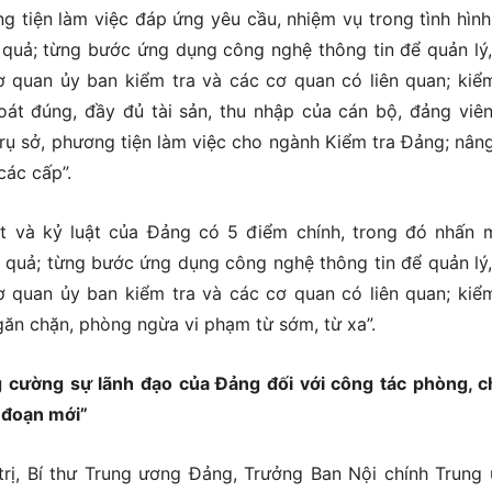
ng tiện làm việc đáp ứng yêu cầu, nhiệm vụ trong tình hình
u quả; từng bước ứng dụng công nghệ thông tin để quản lý,
cơ quan ủy ban kiểm tra và các cơ quan có liên quan; kiểm
oát đúng, đầy đủ tài sản, thu nhập của cán bộ, đảng viên
, trụ sở, phương tiện làm việc cho ngành Kiểm tra Đảng; nân
các cấp”.
át và kỷ luật của Đảng có 5 điểm chính, trong đó nhấn 
u quả; từng bước ứng dụng công nghệ thông tin để quản lý,
cơ quan ủy ban kiểm tra và các cơ quan có liên quan; kiểm
ngăn chặn, phòng ngừa vi phạm từ sớm, từ xa”.
g cường sự lãnh đạo của Đảng đối với công tác phòng, 
i đoạn mới”
trị, Bí thư Trung ương Đảng, Trưởng Ban Nội chính Trung