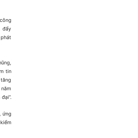
 công
, đẩy
 phát
hũng,
m tin
 tăng
n năm
đại”.
, ứng
 kiểm