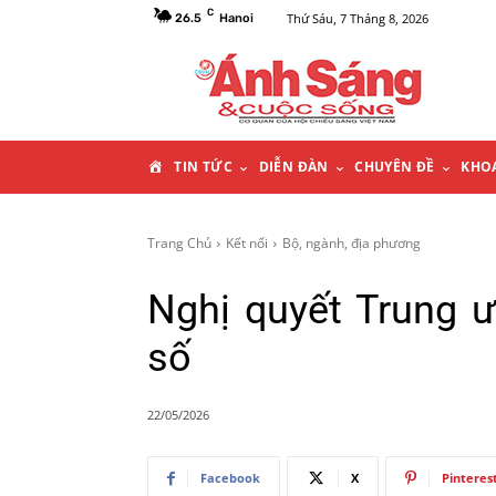
C
Thứ Sáu, 7 Tháng 8, 2026
26.5
Hanoi
T
TIN TỨC
DIỄN ĐÀN
CHUYÊN ĐỀ
KHO
R
Trang Chủ
Kết nối
Bộ, ngành, địa phương
A
Nghị quyết Trung 
N
số
G
22/05/2026
C
Facebook
X
Pinteres
H