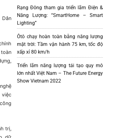
Rạng Đông tham gia triển lãm Điện &
Năng Lượng: “SmartHome – Smart
à Dân
Lighting”
Ôtô chạy hoàn toàn bằng năng lượng
chính
mặt trời: Tầm vận hành 75 km, tốc độ
xấp xỉ 80 km/h
 toàn
dựng,
Triển lãm năng lượng tái tạo quy mô
lớn nhất Việt Nam – The Future Energy
Show Vietnam 2022
 nghệ
 việc
 công
 trị,
o, dữ