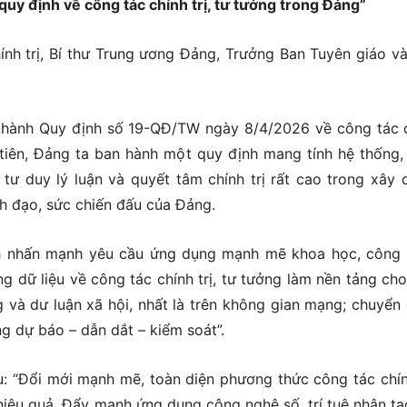
y định về công tác chính trị, tư tưởng trong Đảng”
ính trị, Bí thư Trung ương Đảng, Trưởng Ban Tuyên giáo v
n hành Quy định số 19-QĐ/TW ngày 8/4/2026 về công tác 
u tiên, Đảng ta ban hành một quy định mang tính hệ thống,
 tư duy lý luận và quyết tâm chính trị rất cao trong xây 
h đạo, sức chiến đấu của Đảng.
nh nhấn mạnh yêu cầu ứng dụng mạnh mẽ khoa học, công
g dữ liệu về công tác chính trị, tư tưởng làm nền tảng cho
g và dư luận xã hội, nhất là trên không gian mạng; chuyển
g dự báo – dẫn dắt – kiểm soát”.
ầu: “Đổi mới mạnh mẽ, toàn diện phương thức công tác chính
hiệu quả. Đẩy mạnh ứng dụng công nghệ số, trí tuệ nhân tạ