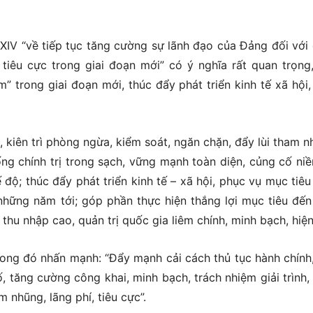
XIV “về tiếp tục tăng cường sự lãnh đạo của Đảng đối với
tiêu cực trong giai đoạn mới” có ý nghĩa rất quan trọng
 trong giai đoạn mới, thúc đẩy phát triển kinh tế xã hội,
 kiên trì phòng ngừa, kiểm soát, ngăn chặn, đẩy lùi tham n
ống chính trị trong sạch, vững mạnh toàn diện, củng cố niề
ộ; thúc đẩy phát triển kinh tế – xã hội, phục vụ mục tiêu
g những năm tới; góp phần thực hiện thắng lợi mục tiêu đế
thu nhập cao, quản trị quốc gia liêm chính, minh bạch, hiện 
ong đó nhấn mạnh: “Đẩy mạnh cải cách thủ tục hành chính
 tăng cường công khai, minh bạch, trách nhiệm giải trình,
 nhũng, lãng phí, tiêu cực”.