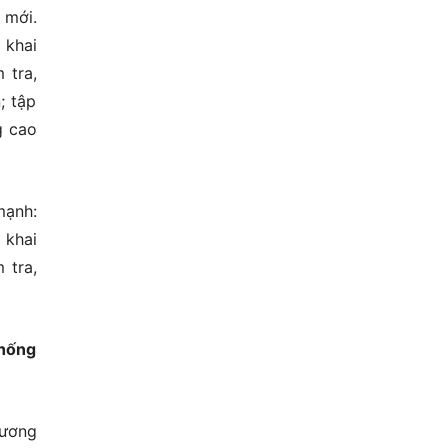
 mới.
 khai
 tra,
; tập
g cao
mạnh:
 khai
 tra,
chống
 ương