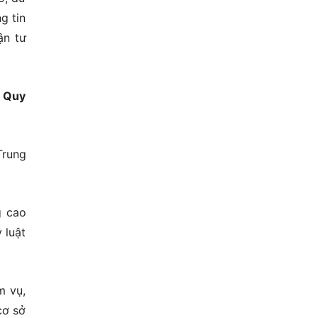
g tin
ận tư
; Quy
Trung
g cao
 luật
m vụ,
cơ sở