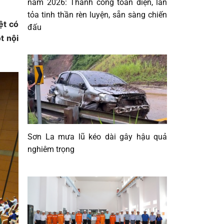
năm 2026: Thành công toàn diện, lan
tỏa tinh thần rèn luyện, sẵn sàng chiến
ệt có
đấu
t nội
Sơn La mưa lũ kéo dài gây hậu quả
nghiêm trọng