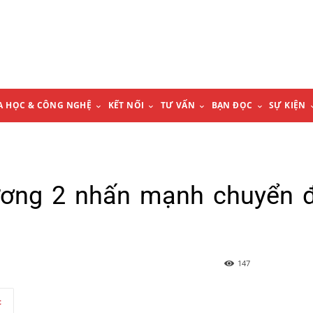
A HỌC & CÔNG NGHỆ
KẾT NỐI
TƯ VẤN
BẠN ĐỌC
SỰ KIỆN
ương 2 nhấn mạnh chuyển 
147
t