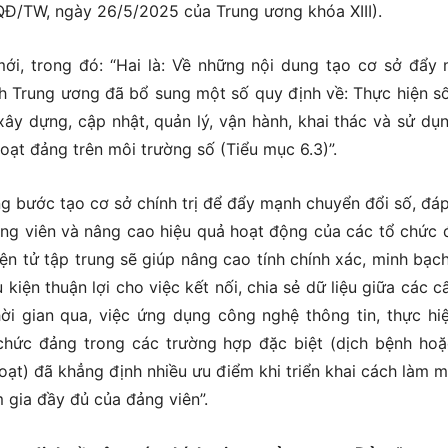
QĐ/TW, ngày 26/5/2025 của Trung ương khóa XIII).
i, trong đó: “Hai là: Về những nội dung tạo cơ sở đẩy
h Trung ương đã bổ sung một số quy định về: Thực hiện s
xây dựng, cập nhật, quản lý, vận hành, khai thác và sử dụ
hoạt đảng trên môi trường số (Tiểu mục 6.3)”.
ng bước tạo cơ sở chính trị để đẩy mạnh chuyển đổi số, đá
ảng viên và nâng cao hiệu quả hoạt động của các tổ chức 
n tử tập trung sẽ giúp nâng cao tính chính xác, minh bạch,
u kiện thuận lợi cho việc kết nối, chia sẻ dữ liệu giữa các c
hời gian qua, việc ứng dụng công nghệ thông tin, thực hiệ
chức đảng trong các trường hợp đặc biệt (dịch bệnh hoặ
oạt) đã khẳng định nhiều ưu điểm khi triển khai cách làm m
 gia đầy đủ của đảng viên”.