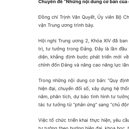
Chuyên đề “Những nội dung cơ bản của qu
Đồng chí Trịnh Văn Quyết, Ủy viên Bộ Ch
vận Trung ương trình bày.
Hội nghị Trung ương 2, Khóa XIV đã ba
trị, tư tưởng trong Đảng. Đây là lần đầ
diện, khẳng định bước phát triển mới về
chỉnh đốn Đảng và nâng cao năng lực lãn
Trong những nội dung cơ bản: “Quy đị
hiện đại, chuyển đổi số, xây dựng hệ thốn
nắm, phân tích, dự báo tình hình tư tưởn
tác tư tưởng từ “phản ứng” sang “chủ độn
Việc tổ chức triển khai thực hiện, yêu c
tư tưởng theo hướng hiện đại, khoa học, 