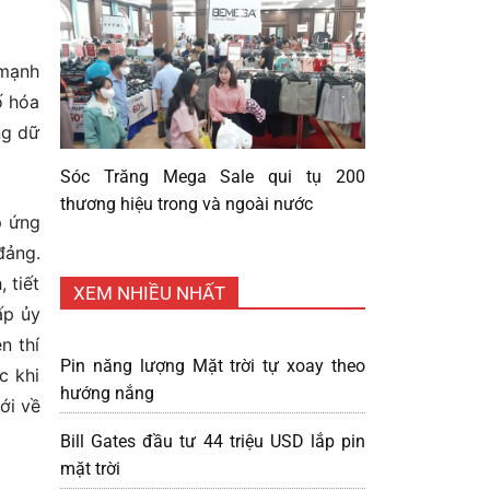
 mạnh
ố hóa
ng dữ
Sóc Trăng Mega Sale qui tụ 200
thương hiệu trong và ngoài nước
p ứng
đảng.
 tiết
XEM NHIỀU NHẤT
ấp ủy
n thí
Pin năng lượng Mặt trời tự xoay theo
c khi
hướng nắng
ới về
Bill Gates đầu tư 44 triệu USD lắp pin
mặt trời