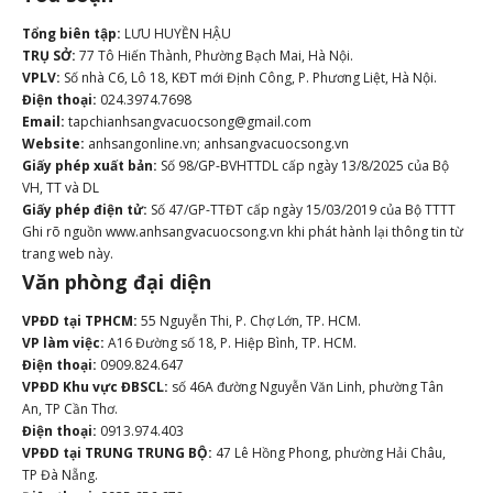
Tổng biên tập:
LƯU HUYỀN HẬU
TRỤ SỞ:
77 Tô Hiến Thành, Phường Bạch Mai, Hà Nội.
VPLV:
Số nhà C6, Lô 18, KĐT mới Định Công, P. Phương Liệt, Hà Nội.
Điện thoại:
024.3974.7698
Email:
tapchianhsangvacuocsong@gmail.com
Website:
anhsangonline.vn; anhsangvacuocsong.vn
Giấy phép xuất bản:
Số 98/GP-BVHTTDL cấp ngày 13/8/2025 của Bộ
VH, TT và DL
Giấy phép điện tử:
Số 47/GP-TTĐT cấp ngày 15/03/2019 của Bộ TTTT
Ghi rõ nguồn www.anhsangvacuocsong.vn khi phát hành lại thông tin từ
trang web này.
Văn phòng đại diện
VPĐD tại TPHCM:
55 Nguyễn Thi, P. Chợ Lớn, TP. HCM.
VP làm việc:
A16 Đường số 18, P. Hiệp Bình, TP. HCM.
Điện thoại:
0909.824.647
VPĐD Khu vực ĐBSCL:
số 46A đường Nguyễn Văn Linh, phường Tân
An, TP Cần Thơ.
Điện thoại:
0913.974.403
VPĐD tại TRUNG TRUNG BỘ:
47 Lê Hồng Phong, phường Hải Châu,
TP Đà Nẵng.