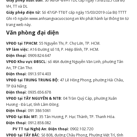
Giấy phép xuất bản:
Số 98/GP-BVHTTDL cấp ngày 13/8/2025 của Bộ
VH, TT và DL
Giấy phép điện tử:
Số 47/GP-TTĐT cấp ngày 15/03/2019 của Bộ TTTT
Ghi rõ nguồn www.anhsangvacuocsong.vn khi phát hành lại thông tin từ
trang web này.
Văn phòng đại diện
VPĐD tại TPHCM:
55 Nguyễn Thi, P. Chợ Lớn, TP. HCM.
VP làm việc:
A16 Đường số 18, P. Hiệp Bình, TP. HCM.
Điện thoại:
0909.824.647
VPĐD Khu vực ĐBSCL:
số 46A đường Nguyễn Văn Linh, phường Tân
An, TP Cần Thơ.
Điện thoại:
0913.974.403
VPĐD tại TRUNG TRUNG BỘ:
47 Lê Hồng Phong, phường Hải Châu,
TP Đà Nẵng.
Điện thoại:
0935.656.678
VPĐD tại TÂY NGUYÊN & NTB:
04 Trần Quý Cáp, phường Xuân
Hương - Đà Lạt, tỉnh Lâm Đồng.
Điện thoại:
091 386 5061
VPĐD tại Bắc MT:
35 Tân Hương, P. Hạc Thành, TP. Thanh Hóa.
Điện thoại:
0912.858.082
PV TT tại Nghệ An:
Điện thoại:
0902.102.720
VPĐD tại TÂY BẮC:
Số 808, đường Châu Phong, Phường Việt Trì, tỉnh