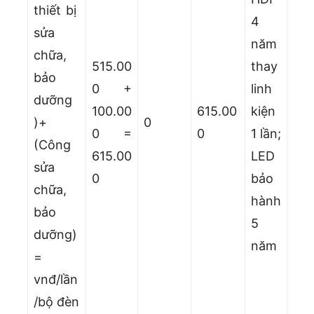
thiết bị
4
sửa
năm
chữa,
515.00
thay
bảo
0 +
linh
dưỡng
100.00
615.00
kiện
)+
0
0 =
0
1 lần;
(Công
615.00
LED
sửa
0
bảo
chữa,
hành
bảo
5
dưỡng)
năm
=
vnđ/lần
/bộ đèn