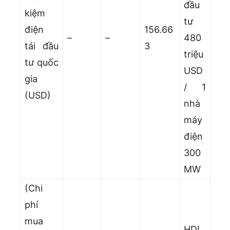
đầu
kiệm
tư
điện
156.66
–
–
480
tái đầu
3
triệu
tư quốc
USD
gia
/ 1
(USD)
nhà
máy
điện
300
MW
(Chi
phí
mua
HDI