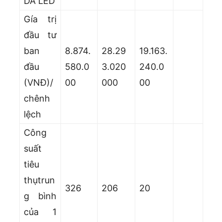
DA LED
Gía trị
đầu tư
ban
8.874.
28.29
19.163.
đầu
580.0
3.020
240.0
(VNĐ)/
00
000
00
chênh
lệch
Công
suất
tiêu
thụtrun
326
206
20
g bình
của 1