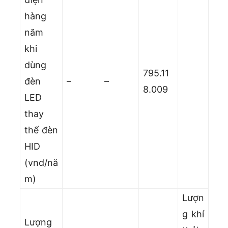
hàng
năm
khi
dùng
795.11
đèn
–
–
8.009
LED
thay
thế đèn
HID
(vnd/nă
m)
Lượn
g khí
Lượng