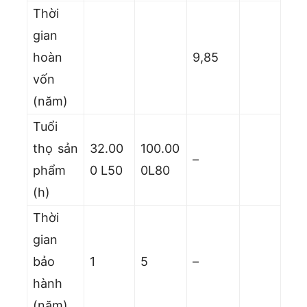
Thời
gian
hoàn
9,85
vốn
(năm)
Tuổi
thọ sản
32.00
100.00
–
phẩm
0 L50
0L80
(h)
Thời
gian
bảo
1
5
–
hành
(năm)