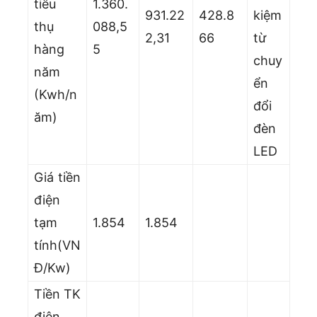
tiêu
1.360.
931.22
428.8
kiệm
thụ
088,5
2,31
66
từ
hàng
5
chuy
năm
ển
(Kwh/n
đổi
ăm)
đèn
LED
Giá tiền
điện
tạm
1.854
1.854
tính(VN
Đ/Kw)
Tiền TK
điện