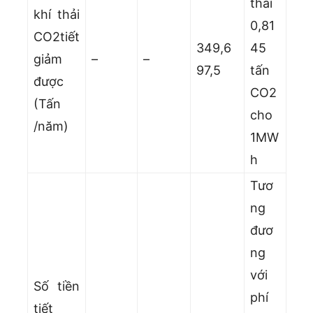
thải
khí thải
0,81
CO2tiết
349,6
45
giảm
–
–
97,5
tấn
được
CO2
(Tấn
cho
/năm)
1MW
h
Tươ
ng
đươ
ng
với
Số tiền
phí
tiết