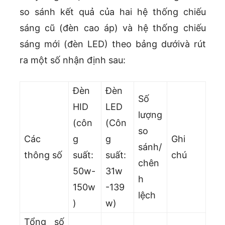
so sánh kết quả của hai hệ thống chiếu
sáng cũ (đèn cao áp) và hệ thống chiếu
sáng mới (đèn LED) theo bảng dướivà rút
ra một số nhận định sau:
Đèn
Đèn
Số
HID
LED
lượng
(côn
(Côn
so
Các
g
g
Ghi
sánh/
thông số
suất:
suất:
chú
chên
50w-
31w
h
150w
-139
lệch
)
w)
Tổng số