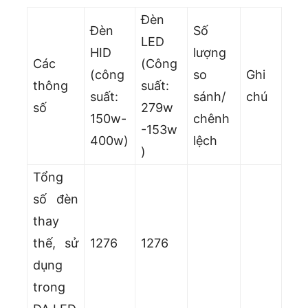
Đèn
Đèn
Số
LED
HID
lượng
Các
(Công
(công
so
Ghi
thông
suất:
suất:
sánh/
chú
số
279w
150w-
chênh
-153w
400w)
lệch
)
Tổng
số đèn
thay
thế, sử
1276
1276
dụng
trong