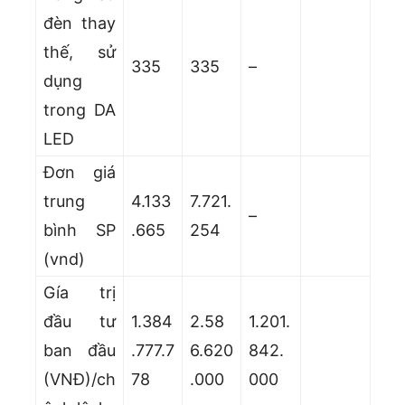
đèn thay
thế, sử
335
335
–
dụng
trong DA
LED
Đơn giá
trung
4.133
7.721.
–
bình SP
.665
254
(vnd)
Gía trị
đầu tư
1.384
2.58
1.201.
ban đầu
.777.7
6.620
842.
(VNĐ)/ch
78
.000
000