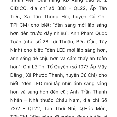
CIDICO, địa chỉ số 388 – QL22, Ấp Tân
Tiến, Xã Tân Thông Hội, huyện Củ Chi,
TPHCM) cho biết: “đèn sáng mới lắp sáng
hơn đèn trước đây nhiều”; Anh Phạm Quốc
Toàn (nhà số 28 Lợi Thuận, Bến Cầu, Tây
Ninh) cho biết: “đèn LED mới lắp sáng hơn,
ánh sáng đễ chịu hơn và cảm thấy an toàn
hơn”; Chị Lê Thị Tố Quyên (số 1077 Ấp Mây
Đắng , Xã Phước Thạnh, huyện Củ Chi) cho
biết: “đèn LED mới lắp nhìn ánh sáng sáng
hơn và sang hơn đèn cũ”; Anh Trần Thành
Nhân – Nhà thuốc Châu Nam, địa chỉ Số
72/2 – QL22, Tân Thới Nhì, Q.Hóc Môn,
TPHCM: “đèn sáng, đi sướng, đẹp và dân ai