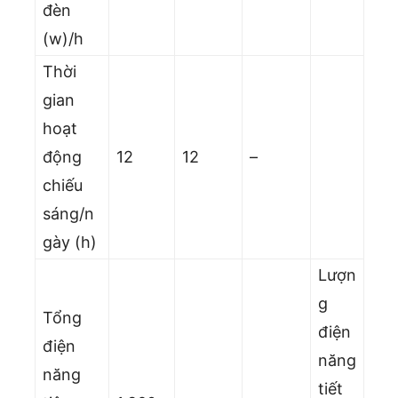
đèn
(w)/h
Thời
gian
hoạt
động
12
12
–
chiếu
sáng/n
gày (h)
Lượn
g
Tổng
điện
điện
năng
năng
tiết