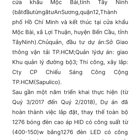
cửa khẩu Mộc Bài,tỉnh Tây Ninh
(bắtđầutừngãtưAnSương,quận12,Thành
phố Hồ Chí Minh và kết thúc tại cửa khẩu
Mộc Bài, xã Lợi Thuận, huyện Bến Cầu, tỉnh
TâyNinh).Chủquản, đầu tư dự án:Sở Giao
thông vận tải TP.HCM;Quản lýdự án: giao
Khu quản lý đường bộ3; Thi công, xây lắp:
Cty CP Chiếu Sáng Công Cộng
TP.HCM(Sapulico).
Sau gần một năm triển khai thực hiện (từ
Quý 3/2017 đến Quý 2/2018), Dự án đã
hoàn thành việc lắp đặt, thay thế toàn bộ
1276 bóng đèn cao áp HID có công suất từ
(400-150)w bằng1276 đèn LED có công