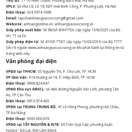
TRỤ SỞ:
77 Tô Hiến Thành, Phường Bạch Mai, Hà Nội.
VPLV:
Số nhà C6, Lô 18, KĐT mới Định Công, P. Phương Liệt, Hà Nội.
Điện thoại:
024.3974.7698
Email:
tapchianhsangvacuocsong@gmail.com
Website:
anhsangonline.vn; anhsangvacuocsong.vn
Giấy phép xuất bản:
Số 98/GP-BVHTTDL cấp ngày 13/8/2025 của Bộ
VH, TT và DL
Giấy phép điện tử:
Số 47/GP-TTĐT cấp ngày 15/03/2019 của Bộ TTTT
Ghi rõ nguồn www.anhsangvacuocsong.vn khi phát hành lại thông tin từ
trang web này.
Văn phòng đại diện
VPĐD tại TPHCM:
55 Nguyễn Thi, P. Chợ Lớn, TP. HCM.
VP làm việc:
A16 Đường số 18, P. Hiệp Bình, TP. HCM.
Điện thoại:
0909.824.647
VPĐD Khu vực ĐBSCL:
số 46A đường Nguyễn Văn Linh, phường Tân
An, TP Cần Thơ.
Điện thoại:
0913.974.403
VPĐD tại TRUNG TRUNG BỘ:
47 Lê Hồng Phong, phường Hải Châu,
TP Đà Nẵng.
Điện thoại:
0935.656.678
VPĐD tại TÂY NGUYÊN & NTB:
04 Trần Quý Cáp, phường Xuân
Hương - Đà Lạt, tỉnh Lâm Đồng.