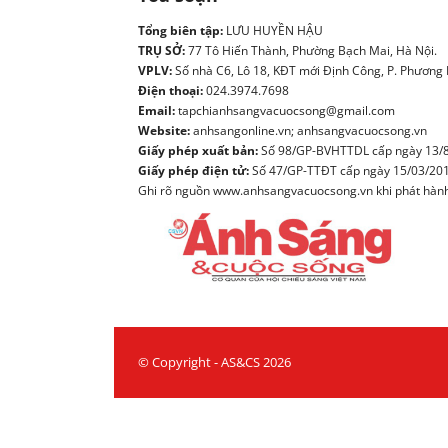
Tổng biên tập:
LƯU HUYỀN HẬU
TRỤ SỞ:
77 Tô Hiến Thành, Phường Bạch Mai, Hà Nội.
VPLV:
Số nhà C6, Lô 18, KĐT mới Định Công, P. Phương L
Điện thoại:
024.3974.7698
Email:
tapchianhsangvacuocsong@gmail.com
Website:
anhsangonline.vn; anhsangvacuocsong.vn
Giấy phép xuất bản:
Số 98/GP-BVHTTDL cấp ngày 13/8
Giấy phép điện tử:
Số 47/GP-TTĐT cấp ngày 15/03/20
Ghi rõ nguồn www.anhsangvacuocsong.vn khi phát hành l
© Copyright - AS&CS 2026