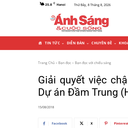
C
Thứ Bảy, 8 Tháng 8, 2026
25.8
Hanoi
T
TIN TỨC
DIỄN ĐÀN
CHUYÊN ĐỀ
KHO
R
Trang Chủ
Bạn đọc
Bạn đọc với chiếu sáng
A
Giải quyết việc ch
N
Dự án Đầm Trung (
G
15/08/2018
C
Facebook
X
Pinteres
H