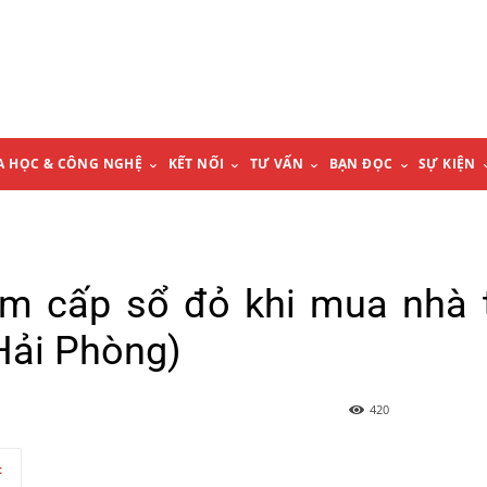
A HỌC & CÔNG NGHỆ
KẾT NỐI
TƯ VẤN
BẠN ĐỌC
SỰ KIỆN
ậm cấp sổ đỏ khi mua nhà 
Hải Phòng)
420
t