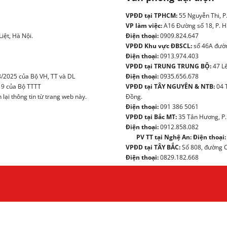
VPĐD tại TPHCM:
55 Nguyễn Thi, P
VP làm việc:
A16 Đường số 18, P. H
iệt, Hà Nội.
Điện thoại:
0909.824.647
VPĐD Khu vực ĐBSCL:
số 46A đườn
Điện thoại:
0913.974.403
VPĐD tại TRUNG TRUNG BỘ:
47 Lê
/2025 của Bộ VH, TT và DL
Điện thoại:
0935.656.678
19 của Bộ TTTT
VPĐD tại TÂY NGUYÊN & NTB:
04 
ại thông tin từ trang web này.
Đồng.
Điện thoại:
091 386 5061
VPĐD tại Bắc MT:
35 Tân Hương, P.
Điện thoại:
0912.858.082
PV TT tại Nghệ An:
Điện thoại:
VPĐD tại TÂY BẮC:
Số 808, đường Ch
Điện thoại:
0829.182.668