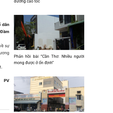
đường cao tốc
ổ dân
n Đầm
về sự
hương
Phản hồi bài “Cần Thơ: Nhiều người
mong được ở ổn định”
t.
PV