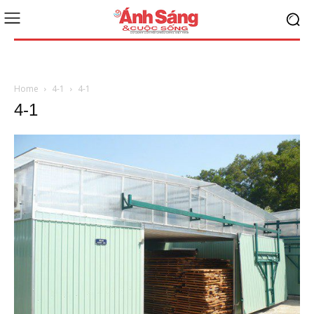
Home
4-1
4-1
4-1