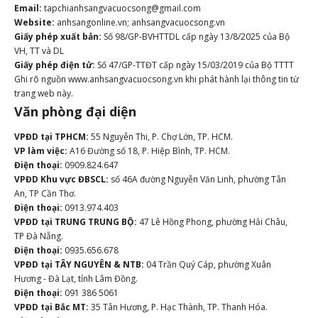
Email:
tapchianhsangvacuocsong@gmail.com
Website:
anhsangonline.vn; anhsangvacuocsong.vn
Giấy phép xuất bản:
Số 98/GP-BVHTTDL cấp ngày 13/8/2025 của Bộ
VH, TT và DL
Giấy phép điện tử:
Số 47/GP-TTĐT cấp ngày 15/03/2019 của Bộ TTTT
Ghi rõ nguồn www.anhsangvacuocsong.vn khi phát hành lại thông tin từ
trang web này.
Văn phòng đại diện
VPĐD tại TPHCM:
55 Nguyễn Thi, P. Chợ Lớn, TP. HCM.
VP làm việc:
A16 Đường số 18, P. Hiệp Bình, TP. HCM.
Điện thoại:
0909.824.647
VPĐD Khu vực ĐBSCL:
số 46A đường Nguyễn Văn Linh, phường Tân
An, TP Cần Thơ.
Điện thoại:
0913.974.403
VPĐD tại TRUNG TRUNG BỘ:
47 Lê Hồng Phong, phường Hải Châu,
TP Đà Nẵng.
Điện thoại:
0935.656.678
VPĐD tại TÂY NGUYÊN & NTB:
04 Trần Quý Cáp, phường Xuân
Hương - Đà Lạt, tỉnh Lâm Đồng.
Điện thoại:
091 386 5061
VPĐD tại Bắc MT:
35 Tân Hương, P. Hạc Thành, TP. Thanh Hóa.