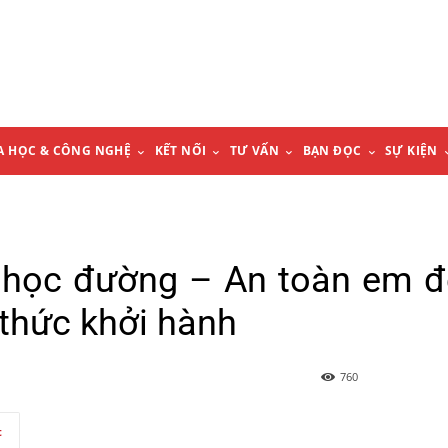
A HỌC & CÔNG NGHỆ
KẾT NỐI
TƯ VẤN
BẠN ĐỌC
SỰ KIỆN
 học đường – An toàn em 
 thức khởi hành
760
t