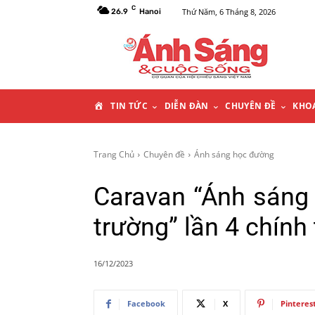
C
Thứ Năm, 6 Tháng 8, 2026
26.9
Hanoi
T
TIN TỨC
DIỄN ĐÀN
CHUYÊN ĐỀ
KHO
R
Trang Chủ
Chuyên đề
Ánh sáng học đường
A
Caravan “Ánh sáng
N
trường” lần 4 chính
G
16/12/2023
C
Facebook
X
Pinteres
H