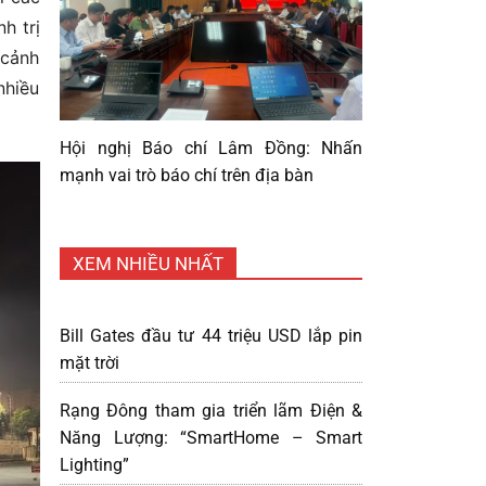
h trị
 cảnh
nhiều
Hội nghị Báo chí Lâm Đồng: Nhấn
mạnh vai trò báo chí trên địa bàn
XEM NHIỀU NHẤT
Bill Gates đầu tư 44 triệu USD lắp pin
mặt trời
Rạng Đông tham gia triển lãm Điện &
Năng Lượng: “SmartHome – Smart
Lighting”