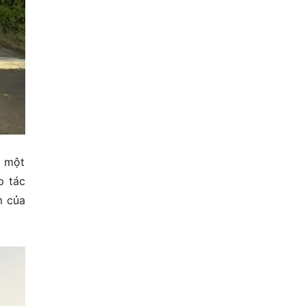
à một
p tác
m của