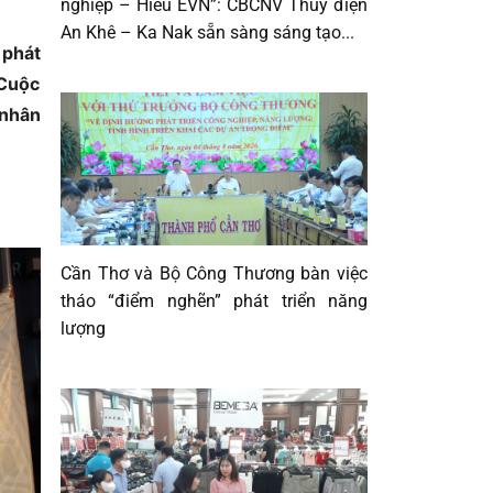
nghiệp – Hiểu EVN”: CBCNV Thủy điện
An Khê – Ka Nak sẵn sàng sáng tạo...
 phát
 Cuộc
 nhân
Cần Thơ và Bộ Công Thương bàn việc
tháo “điểm nghẽn” phát triển năng
lượng