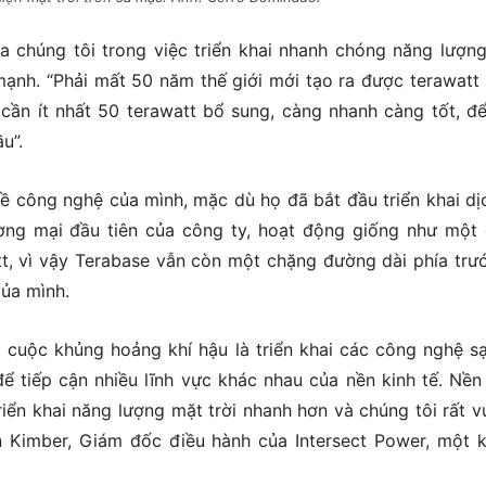
a chúng tôi trong việc triển khai nhanh chóng năng lượn
mạnh. “Phải mất 50 năm thế giới mới tạo ra được terawatt
 cần ít nhất 50 terawatt bổ sung, càng nhanh càng tốt, đ
u”.
ề công nghệ của mình, mặc dù họ đã bắt đầu triển khai dị
ương mại đầu tiên của công ty, hoạt động giống như một
t, vì vậy Terabase vẫn còn một chặng đường dài phía trư
ủa mình.
 cuộc khủng hoảng khí hậu là triển khai các công nghệ s
ể tiếp cận nhiều lĩnh vực khác nhau của nền kinh tế. Nền
riển khai năng lượng mặt trời nhanh hơn và chúng tôi rất vu
n Kimber, Giám đốc điều hành của Intersect Power, một 