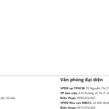
Văn phòng đại diện
VPĐD tại TPHCM:
55 Nguyễn Thi, P
VP làm việc:
A16 Đường số 18, P. H
iệt, Hà Nội.
Điện thoại:
0909.824.647
VPĐD Khu vực ĐBSCL:
số 46A đườn
Điện thoại:
0913.974.403