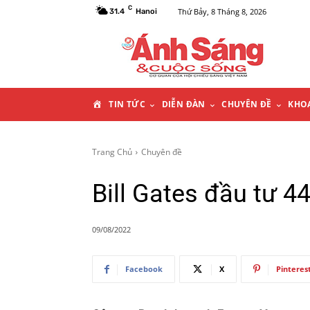
C
Thứ Bảy, 8 Tháng 8, 2026
31.4
Hanoi
T
TIN TỨC
DIỄN ĐÀN
CHUYÊN ĐỀ
KHO
R
Trang Chủ
Chuyên đề
A
Bill Gates đầu tư 44
N
09/08/2022
G
C
Facebook
X
Pinteres
H