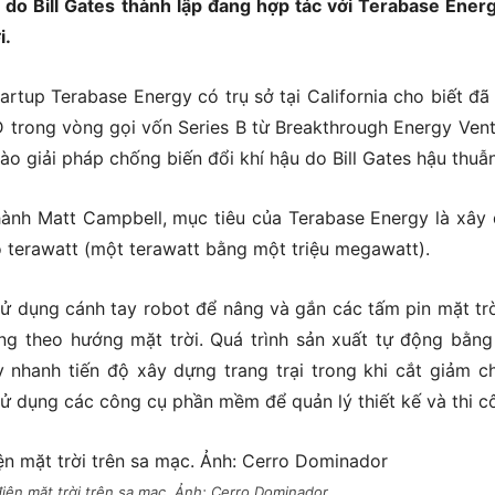
do Bill Gates thành lập đang hợp tác với Terabase Ener
i.
rtup Terabase Energy có trụ sở tại California cho biết đã
SD trong vòng gọi vốn Series B từ Breakthrough Energy Vent
o giải pháp chống biến đổi khí hậu do Bill Gates hậu thuẫn
ành Matt Campbell, mục tiêu của Terabase Energy là xây
mô terawatt (một terawatt bằng một triệu megawatt).
sử dụng cánh tay robot để nâng và gắn các tấm pin mặt trờ
ng theo hướng mặt trời. Quá trình sản xuất tự động bằn
 nhanh tiến độ xây dựng trang trại trong khi cắt giảm ch
ử dụng các công cụ phần mềm để quản lý thiết kế và thi c
iện mặt trời trên sa mạc. Ảnh: Cerro Dominador