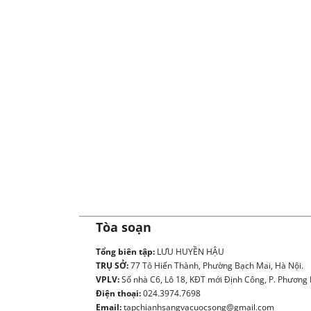
Tòa soạn
Tổng biên tập:
LƯU HUYỀN HẬU
TRỤ SỞ:
77 Tô Hiến Thành, Phường Bạch Mai, Hà Nội.
VPLV:
Số nhà C6, Lô 18, KĐT mới Định Công, P. Phương L
Điện thoại:
024.3974.7698
Email:
tapchianhsangvacuocsong@gmail.com