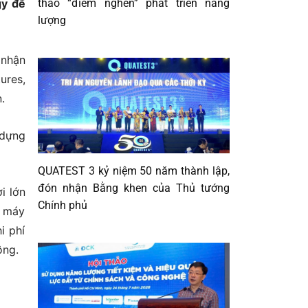
tháo “điểm nghẽn” phát triển năng
gy để
lượng
 nhận
ures,
.
 dựng
QUATEST 3 kỷ niệm 50 năm thành lập,
đón nhận Bằng khen của Thủ tướng
i lớn
Chính phủ
g máy
i phí
ông.