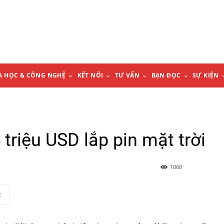
A HỌC & CÔNG NGHỆ
KẾT NỐI
TƯ VẤN
BẠN ĐỌC
SỰ KIỆN
 triệu USD lắp pin mặt trời
1060
t