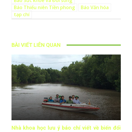
Báo Sức khỏe và Đời sống
Báo Thiếu niên Tiền phong
Báo Văn hóa
tạp chí
BÀI VIẾT LIÊN QUAN
Nhà khoa học lưu ý báo chí viết về biến đổi