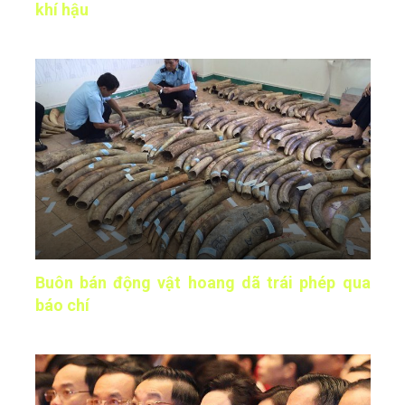
khí hậu
Buôn bán động vật hoang dã trái phép qua
báo chí