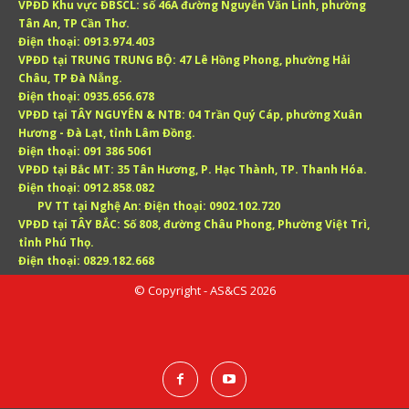
VPĐD Khu vực ĐBSCL:
số 46A đường Nguyễn Văn Linh, phường
Tân An, TP Cần Thơ.
Điện thoại:
0913.974.403
VPĐD tại TRUNG TRUNG BỘ:
47 Lê Hồng Phong, phường Hải
Châu, TP Đà Nẵng.
Điện thoại:
0935.656.678
VPĐD tại TÂY NGUYÊN & NTB:
04 Trần Quý Cáp, phường Xuân
Hương - Đà Lạt, tỉnh Lâm Đồng.
Điện thoại:
091 386 5061
VPĐD tại Bắc MT:
35 Tân Hương, P. Hạc Thành, TP. Thanh Hóa.
Điện thoại:
0912.858.082
PV TT tại Nghệ An:
Điện thoại:
0902.102.720
VPĐD tại TÂY BẮC:
Số 808, đường Châu Phong, Phường Việt Trì,
tỉnh Phú Thọ.
Điện thoại:
0829.182.668
© Copyright - AS&CS 2026