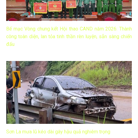
Bế mạc Vòng chung kết Hội thao CAND năm 2026: Thành
công toàn diện, lan tỏa tinh thần rèn luyện, sẵn sàng chiến
đấu
Sơn La mưa lũ kéo dài gây hậu quả nghiêm trọng