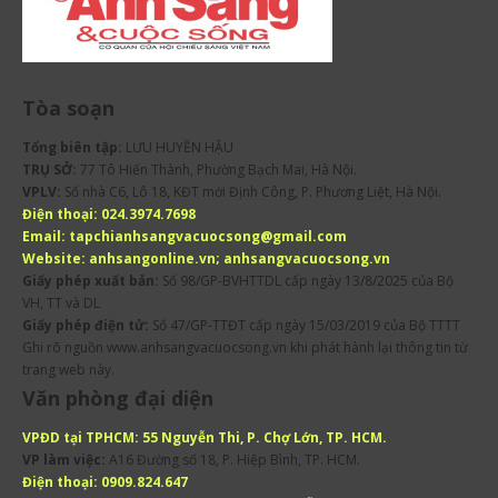
Tòa soạn
Tổng biên tập:
LƯU HUYỀN HẬU
TRỤ SỞ:
77 Tô Hiến Thành, Phường Bạch Mai, Hà Nội.
VPLV:
Số nhà C6, Lô 18, KĐT mới Định Công, P. Phương Liệt, Hà Nội.
Điện thoại:
024.3974.7698
Email:
tapchianhsangvacuocsong@gmail.com
Website:
anhsangonline.vn; anhsangvacuocsong.vn
Giấy phép xuất bản:
Số 98/GP-BVHTTDL cấp ngày 13/8/2025 của Bộ
VH, TT và DL
Giấy phép điện tử:
Số 47/GP-TTĐT cấp ngày 15/03/2019 của Bộ TTTT
Ghi rõ nguồn www.anhsangvacuocsong.vn khi phát hành lại thông tin từ
trang web này.
Văn phòng đại diện
VPĐD tại TPHCM:
55 Nguyễn Thi, P. Chợ Lớn, TP. HCM.
VP làm việc:
A16 Đường số 18, P. Hiệp Bình, TP. HCM.
Điện thoại:
0909.824.647