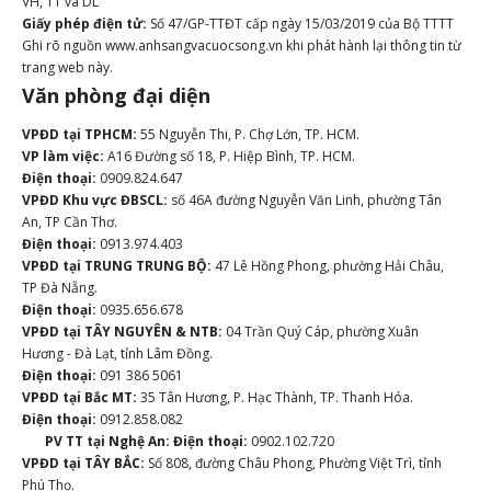
VH, TT và DL
Giấy phép điện tử:
Số 47/GP-TTĐT cấp ngày 15/03/2019 của Bộ TTTT
Ghi rõ nguồn www.anhsangvacuocsong.vn khi phát hành lại thông tin từ
trang web này.
Văn phòng đại diện
VPĐD tại TPHCM:
55 Nguyễn Thi, P. Chợ Lớn, TP. HCM.
VP làm việc:
A16 Đường số 18, P. Hiệp Bình, TP. HCM.
Điện thoại:
0909.824.647
VPĐD Khu vực ĐBSCL:
số 46A đường Nguyễn Văn Linh, phường Tân
An, TP Cần Thơ.
Điện thoại:
0913.974.403
VPĐD tại TRUNG TRUNG BỘ:
47 Lê Hồng Phong, phường Hải Châu,
TP Đà Nẵng.
Điện thoại:
0935.656.678
VPĐD tại TÂY NGUYÊN & NTB:
04 Trần Quý Cáp, phường Xuân
Hương - Đà Lạt, tỉnh Lâm Đồng.
Điện thoại:
091 386 5061
VPĐD tại Bắc MT:
35 Tân Hương, P. Hạc Thành, TP. Thanh Hóa.
Điện thoại:
0912.858.082
PV TT tại Nghệ An:
Điện thoại:
0902.102.720
VPĐD tại TÂY BẮC:
Số 808, đường Châu Phong, Phường Việt Trì, tỉnh
Phú Thọ.