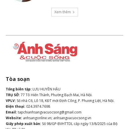
Xem thêm
Tòa soạn
Tổng biên tập:
LƯU HUYỀN HẬU
TRỤ SỞ:
77 Tô Hiến Thành, Phường Bạch Mai, Hà Nội.
VPLV:
Số nhà C6, Lô 18, KĐT mới Định Công, P. Phương Liệt, Hà Nội.
Điện thoại:
024.3974.7698
Email:
tapchianhsangvacuocsong@gmail.com
Website:
anhsangonline.vn; anhsangvacuocsong.vn
Giấy phép xuất bản:
Số 98/GP-BVHTTDL cấp ngày 13/8/2025 của Bộ