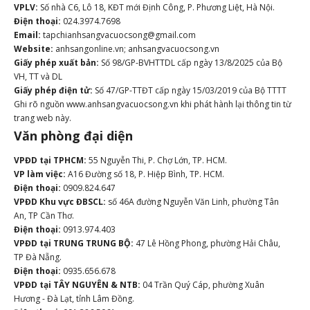
VPLV:
Số nhà C6, Lô 18, KĐT mới Định Công, P. Phương Liệt, Hà Nội.
Điện thoại:
024.3974.7698
Email:
tapchianhsangvacuocsong@gmail.com
Website:
anhsangonline.vn; anhsangvacuocsong.vn
Giấy phép xuất bản:
Số 98/GP-BVHTTDL cấp ngày 13/8/2025 của Bộ
VH, TT và DL
Giấy phép điện tử:
Số 47/GP-TTĐT cấp ngày 15/03/2019 của Bộ TTTT
Ghi rõ nguồn www.anhsangvacuocsong.vn khi phát hành lại thông tin từ
trang web này.
Văn phòng đại diện
VPĐD tại TPHCM:
55 Nguyễn Thi, P. Chợ Lớn, TP. HCM.
VP làm việc:
A16 Đường số 18, P. Hiệp Bình, TP. HCM.
Điện thoại:
0909.824.647
VPĐD Khu vực ĐBSCL:
số 46A đường Nguyễn Văn Linh, phường Tân
An, TP Cần Thơ.
Điện thoại:
0913.974.403
VPĐD tại TRUNG TRUNG BỘ:
47 Lê Hồng Phong, phường Hải Châu,
TP Đà Nẵng.
Điện thoại:
0935.656.678
VPĐD tại TÂY NGUYÊN & NTB:
04 Trần Quý Cáp, phường Xuân
Hương - Đà Lạt, tỉnh Lâm Đồng.