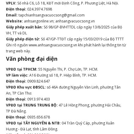
VPLV:
Số nhà C6, Lô 18, KĐT mới Định Công, P. Phương Liệt, Hà Nội.
Điện thoại:
024.3974.7698
Email:
tapchianhsangvacuocsong@gmail.com
Website:
anhsangonline.vn; anhsangvacuocsong.vn
Giấy phép xuất bản:
Số 98/GP-BVHTTDL cấp ngày 13/8/2025 của Bộ
VH, TT và DL
Giấy phép điện tử:
Số 47/GP-TTĐT cấp ngày 15/03/2019 của Bộ TTTT
Ghi rõ nguồn www.anhsangvacuocsong.vn khi phát hành lại thông tin từ
trang web này.
Văn phòng đại diện
VPĐD tại TPHCM:
55 Nguyễn Thi, P. Chợ Lớn, TP. HCM.
VP làm việc:
A16 Đường số 18, P. Hiệp Bình, TP. HCM.
Điện thoại:
0909.824.647
VPĐD Khu vực ĐBSCL:
số 46A đường Nguyễn Văn Linh, phường Tân
An, TP Cần Thơ.
Điện thoại:
0913.974.403
VPĐD tại TRUNG TRUNG BỘ:
47 Lê Hồng Phong, phường Hải Châu,
TP Đà Nẵng.
Điện thoại:
0935.656.678
VPĐD tại TÂY NGUYÊN & NTB:
04 Trần Quý Cáp, phường Xuân
Hương - Đà Lạt, tỉnh Lâm Đồng.