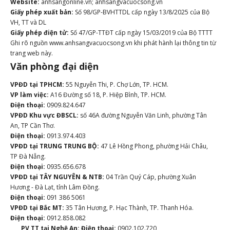
Website:
anhsangonline.vn; anhsangvacuocsong.vn
Giấy phép xuất bản:
Số 98/GP-BVHTTDL cấp ngày 13/8/2025 của Bộ
VH, TT và DL
Giấy phép điện tử:
Số 47/GP-TTĐT cấp ngày 15/03/2019 của Bộ TTTT
Ghi rõ nguồn www.anhsangvacuocsong.vn khi phát hành lại thông tin từ
trang web này.
Văn phòng đại diện
VPĐD tại TPHCM:
55 Nguyễn Thi, P. Chợ Lớn, TP. HCM.
VP làm việc:
A16 Đường số 18, P. Hiệp Bình, TP. HCM.
Điện thoại:
0909.824.647
VPĐD Khu vực ĐBSCL:
số 46A đường Nguyễn Văn Linh, phường Tân
An, TP Cần Thơ.
Điện thoại:
0913.974.403
VPĐD tại TRUNG TRUNG BỘ:
47 Lê Hồng Phong, phường Hải Châu,
TP Đà Nẵng.
Điện thoại:
0935.656.678
VPĐD tại TÂY NGUYÊN & NTB:
04 Trần Quý Cáp, phường Xuân
Hương - Đà Lạt, tỉnh Lâm Đồng.
Điện thoại:
091 386 5061
VPĐD tại Bắc MT:
35 Tân Hương, P. Hạc Thành, TP. Thanh Hóa.
Điện thoại:
0912.858.082
PV TT tại Nghệ An:
Điện thoại:
0902.102.720