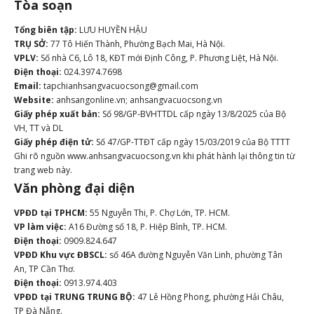
Tòa soạn
Tổng biên tập:
LƯU HUYỀN HẬU
TRỤ SỞ:
77 Tô Hiến Thành, Phường Bạch Mai, Hà Nội.
VPLV:
Số nhà C6, Lô 18, KĐT mới Định Công, P. Phương Liệt, Hà Nội.
Điện thoại:
024.3974.7698
Email:
tapchianhsangvacuocsong@gmail.com
Website:
anhsangonline.vn; anhsangvacuocsong.vn
Giấy phép xuất bản:
Số 98/GP-BVHTTDL cấp ngày 13/8/2025 của Bộ
VH, TT và DL
Giấy phép điện tử:
Số 47/GP-TTĐT cấp ngày 15/03/2019 của Bộ TTTT
Ghi rõ nguồn www.anhsangvacuocsong.vn khi phát hành lại thông tin từ
trang web này.
Văn phòng đại diện
VPĐD tại TPHCM:
55 Nguyễn Thi, P. Chợ Lớn, TP. HCM.
VP làm việc:
A16 Đường số 18, P. Hiệp Bình, TP. HCM.
Điện thoại:
0909.824.647
VPĐD Khu vực ĐBSCL:
số 46A đường Nguyễn Văn Linh, phường Tân
An, TP Cần Thơ.
Điện thoại:
0913.974.403
VPĐD tại TRUNG TRUNG BỘ:
47 Lê Hồng Phong, phường Hải Châu,
TP Đà Nẵng.