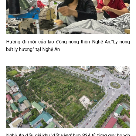
Hướng đi mới của lao động nông thôn Nghệ An:”Ly nông
bất ly hương” tại Nghệ An
Nghệ An đấu giá khu ‘đất vàng’ hơn 824 tỷ từng quy hoạch