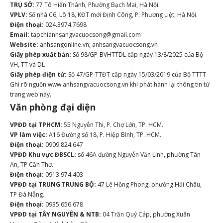
TRỤ SỞ:
77 Tô Hiến Thành, Phường Bạch Mai, Hà Nội.
VPLV:
Số nhà C6, Lô 18, KĐT mới Định Công, P. Phương Liệt, Hà Nội.
Điện thoại:
024.3974.7698
Email:
tapchianhsangvacuocsong@gmail.com
Website:
anhsangonline.vn; anhsangvacuocsong.vn
Giấy phép xuất bản:
Số 98/GP-BVHTTDL cấp ngày 13/8/2025 của Bộ
VH, TT và DL
Giấy phép điện tử:
Số 47/GP-TTĐT cấp ngày 15/03/2019 của Bộ TTTT
Ghi rõ nguồn www.anhsangvacuocsong.vn khi phát hành lại thông tin từ
trang web này.
Văn phòng đại diện
VPĐD tại TPHCM:
55 Nguyễn Thi, P. Chợ Lớn, TP. HCM.
VP làm việc:
A16 Đường số 18, P. Hiệp Bình, TP. HCM.
Điện thoại:
0909.824.647
VPĐD Khu vực ĐBSCL:
số 46A đường Nguyễn Văn Linh, phường Tân
An, TP Cần Thơ.
Điện thoại:
0913.974.403
VPĐD tại TRUNG TRUNG BỘ:
47 Lê Hồng Phong, phường Hải Châu,
TP Đà Nẵng.
Điện thoại:
0935.656.678
VPĐD tại TÂY NGUYÊN & NTB:
04 Trần Quý Cáp, phường Xuân