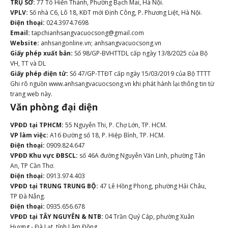
TRỤ SỞ:
77 Tô Hiến Thành, Phường Bạch Mai, Hà Nội.
VPLV:
Số nhà C6, Lô 18, KĐT mới Định Công, P. Phương Liệt, Hà Nội.
Điện thoại:
024.3974.7698
Email:
tapchianhsangvacuocsong@gmail.com
Website:
anhsangonline.vn; anhsangvacuocsong.vn
Giấy phép xuất bản:
Số 98/GP-BVHTTDL cấp ngày 13/8/2025 của Bộ
VH, TT và DL
Giấy phép điện tử:
Số 47/GP-TTĐT cấp ngày 15/03/2019 của Bộ TTTT
Ghi rõ nguồn www.anhsangvacuocsong.vn khi phát hành lại thông tin từ
trang web này.
Văn phòng đại diện
VPĐD tại TPHCM:
55 Nguyễn Thi, P. Chợ Lớn, TP. HCM.
VP làm việc:
A16 Đường số 18, P. Hiệp Bình, TP. HCM.
Điện thoại:
0909.824.647
VPĐD Khu vực ĐBSCL:
số 46A đường Nguyễn Văn Linh, phường Tân
An, TP Cần Thơ.
Điện thoại:
0913.974.403
VPĐD tại TRUNG TRUNG BỘ:
47 Lê Hồng Phong, phường Hải Châu,
TP Đà Nẵng.
Điện thoại:
0935.656.678
VPĐD tại TÂY NGUYÊN & NTB:
04 Trần Quý Cáp, phường Xuân
Hương - Đà Lạt, tỉnh Lâm Đồng.