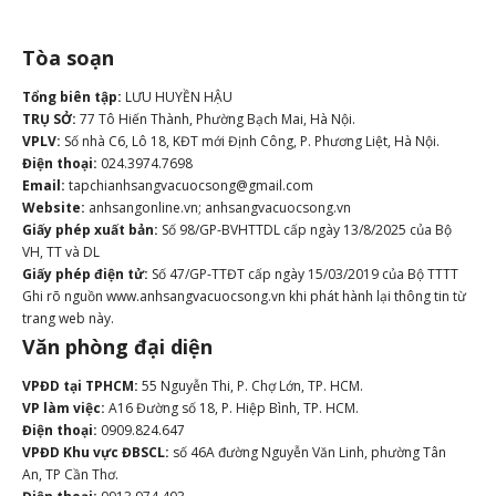
Tòa soạn
Tổng biên tập:
LƯU HUYỀN HẬU
TRỤ SỞ:
77 Tô Hiến Thành, Phường Bạch Mai, Hà Nội.
VPLV:
Số nhà C6, Lô 18, KĐT mới Định Công, P. Phương Liệt, Hà Nội.
Điện thoại:
024.3974.7698
Email:
tapchianhsangvacuocsong@gmail.com
Website:
anhsangonline.vn; anhsangvacuocsong.vn
Giấy phép xuất bản:
Số 98/GP-BVHTTDL cấp ngày 13/8/2025 của Bộ
VH, TT và DL
Giấy phép điện tử:
Số 47/GP-TTĐT cấp ngày 15/03/2019 của Bộ TTTT
Ghi rõ nguồn www.anhsangvacuocsong.vn khi phát hành lại thông tin từ
trang web này.
Văn phòng đại diện
VPĐD tại TPHCM:
55 Nguyễn Thi, P. Chợ Lớn, TP. HCM.
VP làm việc:
A16 Đường số 18, P. Hiệp Bình, TP. HCM.
Điện thoại:
0909.824.647
VPĐD Khu vực ĐBSCL:
số 46A đường Nguyễn Văn Linh, phường Tân
An, TP Cần Thơ.