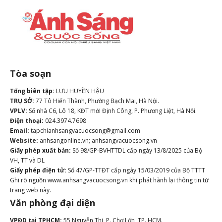
Tòa soạn
Tổng biên tập:
LƯU HUYỀN HẬU
TRỤ SỞ:
77 Tô Hiến Thành, Phường Bạch Mai, Hà Nội.
VPLV:
Số nhà C6, Lô 18, KĐT mới Định Công, P. Phương Liệt, Hà Nội.
Điện thoại:
024.3974.7698
Email:
tapchianhsangvacuocsong@gmail.com
Website:
anhsangonline.vn; anhsangvacuocsong.vn
Giấy phép xuất bản:
Số 98/GP-BVHTTDL cấp ngày 13/8/2025 của Bộ
VH, TT và DL
Giấy phép điện tử:
Số 47/GP-TTĐT cấp ngày 15/03/2019 của Bộ TTTT
Ghi rõ nguồn www.anhsangvacuocsong.vn khi phát hành lại thông tin từ
trang web này.
Văn phòng đại diện
VPĐD tại TPHCM:
55 Nguyễn Thi, P. Chợ Lớn, TP. HCM.