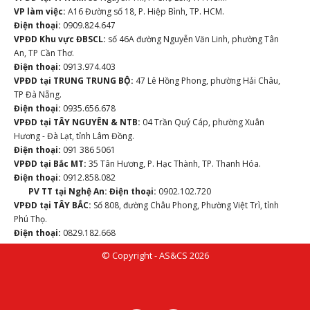
VP làm việc:
A16 Đường số 18, P. Hiệp Bình, TP. HCM.
Điện thoại:
0909.824.647
VPĐD Khu vực ĐBSCL:
số 46A đường Nguyễn Văn Linh, phường Tân
An, TP Cần Thơ.
Điện thoại:
0913.974.403
VPĐD tại TRUNG TRUNG BỘ:
47 Lê Hồng Phong, phường Hải Châu,
TP Đà Nẵng.
Điện thoại:
0935.656.678
VPĐD tại TÂY NGUYÊN & NTB:
04 Trần Quý Cáp, phường Xuân
Hương - Đà Lạt, tỉnh Lâm Đồng.
Điện thoại:
091 386 5061
VPĐD tại Bắc MT:
35 Tân Hương, P. Hạc Thành, TP. Thanh Hóa.
Điện thoại:
0912.858.082
PV TT tại Nghệ An:
Điện thoại:
0902.102.720
VPĐD tại TÂY BẮC:
Số 808, đường Châu Phong, Phường Việt Trì, tỉnh
Phú Thọ.
Điện thoại:
0829.182.668
© Copyright - AS&CS 2026