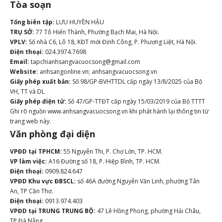
Tòa soạn
Tổng biên tập:
LƯU HUYỀN HẬU
TRỤ SỞ:
77 Tô Hiến Thành, Phường Bạch Mai, Hà Nội.
VPLV:
Số nhà C6, Lô 18, KĐT mới Định Công, P. Phương Liệt, Hà Nội.
Điện thoại:
024.3974.7698
Email:
tapchianhsangvacuocsong@gmail.com
Website:
anhsangonline.vn; anhsangvacuocsong.vn
Giấy phép xuất bản:
Số 98/GP-BVHTTDL cấp ngày 13/8/2025 của Bộ
VH, TT và DL
Giấy phép điện tử:
Số 47/GP-TTĐT cấp ngày 15/03/2019 của Bộ TTTT
Ghi rõ nguồn www.anhsangvacuocsong.vn khi phát hành lại thông tin từ
trang web này.
Văn phòng đại diện
VPĐD tại TPHCM:
55 Nguyễn Thi, P. Chợ Lớn, TP. HCM.
VP làm việc:
A16 Đường số 18, P. Hiệp Bình, TP. HCM.
Điện thoại:
0909.824.647
VPĐD Khu vực ĐBSCL:
số 46A đường Nguyễn Văn Linh, phường Tân
An, TP Cần Thơ.
Điện thoại:
0913.974.403
VPĐD tại TRUNG TRUNG BỘ:
47 Lê Hồng Phong, phường Hải Châu,
TP Đà Nẵng.