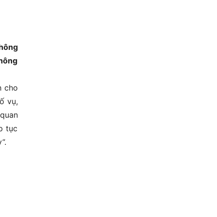
thông
thông
h cho
ố vụ,
 quan
p tục
”.