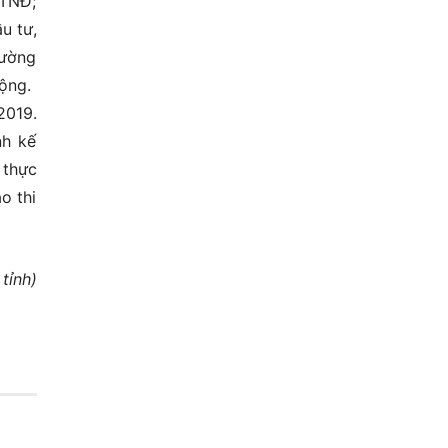
 TNĐ;
u tư,
rường
ộng.
2019.
nh kế
 thực
o thi
tỉnh)