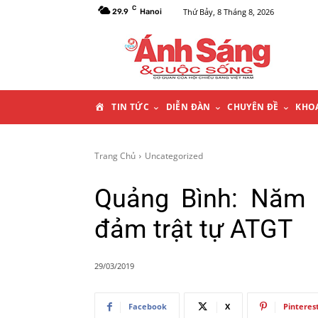
C
Thứ Bảy, 8 Tháng 8, 2026
29.9
Hanoi
T
TIN TỨC
DIỄN ĐÀN
CHUYÊN ĐỀ
KHO
R
Trang Chủ
Uncategorized
A
Quảng Bình: Năm 
N
đảm trật tự ATGT
G
29/03/2019
C
Facebook
X
Pinteres
H