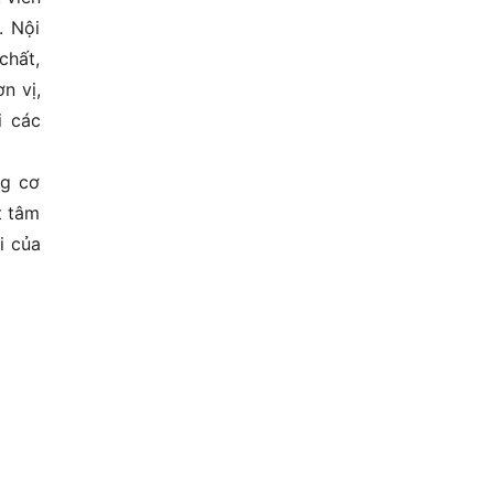
. Nội
chất,
n vị,
i các
ng cơ
t tâm
i của