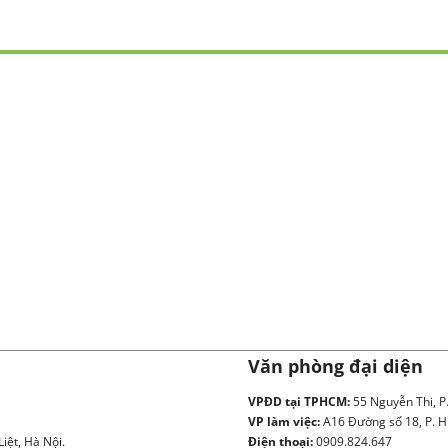
Văn phòng đại diện
VPĐD tại TPHCM:
55 Nguyễn Thi, P
VP làm việc:
A16 Đường số 18, P. H
iệt, Hà Nội.
Điện thoại:
0909.824.647