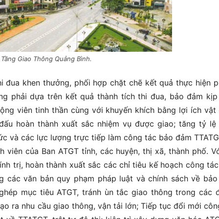
 Tầng Giao Thông Quảng Bình.
i đua khen thưởng, phối hợp chặt chẽ kết quả thực hiện 
ng phải dựa trên kết quả thành tích thi đua, bảo đảm kịp 
ng viên tinh thần cùng với khuyến khích bằng lợi ích vật 
đấu hoàn thành xuất sắc nhiệm vụ được giao; tăng tỷ lệ
hức và các lực lượng trực tiếp làm công tác bảo đảm TTAT
 viên của Ban ATGT tỉnh, các huyện, thị xã, thành phố. Vớ
ính trị, hoàn thành xuất sắc các chỉ tiêu kế hoạch công tá
ung các văn bản quy phạm pháp luật và chính sách về bả
ghép mục tiêu ATGT, tránh ùn tắc giao thông trong các 
ạo ra nhu cầu giao thông, vận tải lớn; Tiếp tục đổi mới côn