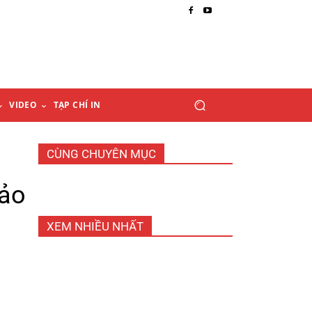
VIDEO
TẠP CHÍ IN
CÙNG CHUYÊN MỤC
ảo
XEM NHIỀU NHẤT