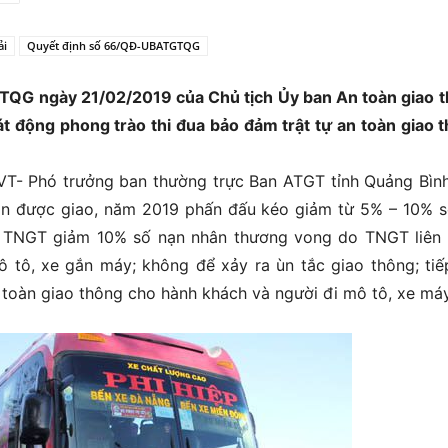
ải
Quyết định số 66/QĐ-UBATGTQG
QG ngày 21/02/2019 của Chủ tịch Ủy ban An toàn giao 
t động phong trào thi đua bảo đảm trật tự an toàn giao 
- Phó trưởng ban thường trực Ban ATGT tỉnh Quảng Bìn
ôn được giao, năm 2019 phấn đấu kéo giảm từ 5% – 10% s
o TNGT giảm 10% số nạn nhân thương vong do TNGT liên
 tô, xe gắn máy; không để xảy ra ùn tắc giao thông; tiế
toàn giao thông cho hành khách và người đi mô tô, xe máy