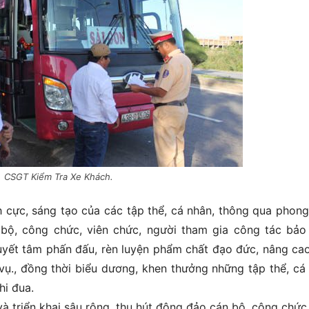
CSGT Kiểm Tra Xe Khách.
h cực, sáng tạo của các tập thể, cá nhân, thông qua phong
n bộ, công chức, viên chức, người tham gia công tác bả
yết tâm phấn đấu, rèn luyện phẩm chất đạo đức, nâng cao
ụ., đồng thời biểu dương, khen thưởng những tập thể, cá
hi đua.
à triển khai sâu rộng, thu hút đông đảo cán bộ, công chức,