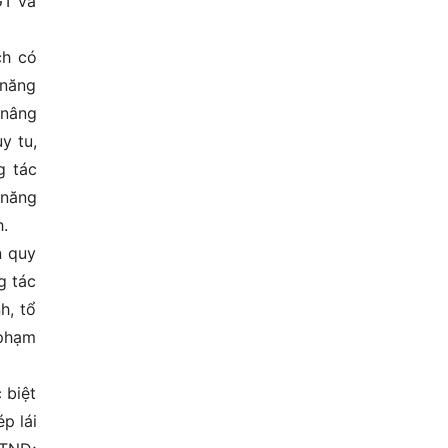
GT và
ch có
 năng
 nâng
y tu,
g tác
 năng
h.
n quy
g tác
h, tổ
 phạm
 biệt
p lái