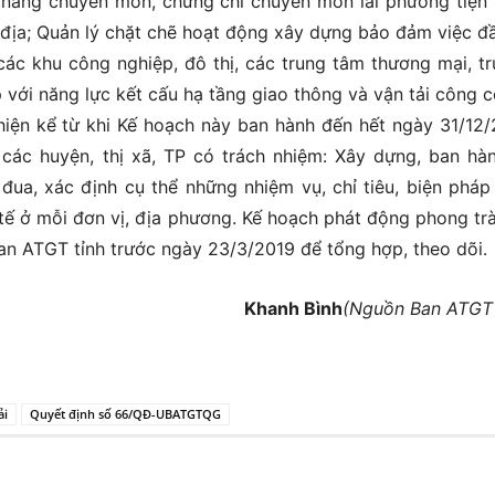
 năng chuyên môn, chứng chỉ chuyên môn lái phương tiện
 địa; Quản lý chặt chẽ hoạt động xây dựng bảo đảm việc đầ
ác khu công nghiệp, đô thị, các trung tâm thương mại, t
 với năng lực kết cấu hạ tầng giao thông và vận tải công c
 hiện kể từ khi Kế hoạch này ban hành đến hết ngày 31/12/
các huyện, thị xã, TP có trách nhiệm: Xây dựng, ban hà
 đua, xác định cụ thể những nhiệm vụ, chỉ tiêu, biện pháp
 tế ở mỗi đơn vị, địa phương. Kế hoạch phát động phong trà
 ATGT tỉnh trước ngày 23/3/2019 để tổng hợp, theo dõi.
Khanh Bình
(Nguồn Ban ATGT 
ải
Quyết định số 66/QĐ-UBATGTQG