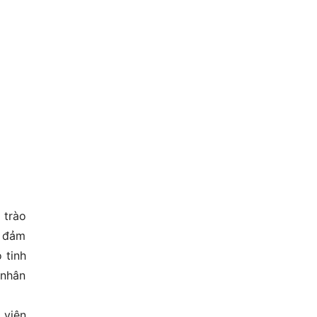
 trào
o đảm
 tinh
 nhân
 viên