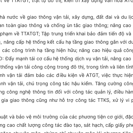
t về TTATGT, trật tự đô thị; kiên trì xây dựng văn hóa AT
hà nước về giao thông vận tải, xây dựng, đất đai và du lị
an toàn giao thông và chống ùn tắc giao thông; nâng cao
vi phạm về TTATGT; Tập trung triển khai bảo đảm tiến độ và
, nâng cấp hệ thống kết cấu hạ tầng giao thông gắn với du
các công trình hạ tầng hiện hữu; nâng cao hiệu quả côn
 Đẩy mạnh tái cơ cấu hệ thống dịch vụ vận tải, nâng cao
 thống vận tải công cộng trong đô thị, trong tỉnh và liên tỉn
nh vận tải đảm bảo các điều kiện về ATGT, việc thực hiệ
anh vận tải, chú trọng công tác hậu kiểm. Tăng cường côn
ng công nghệ thông tin đối với công tác quản lý, điều hàn
gia giao thông cũng như hỗ trợ công tác TTKS, xử lý vi
huật và bảo vệ môi trường của các phương tiện cơ giới, đặc
ng cao chất lượng công tác đào tạo, sát hạch, cấp giấy phé