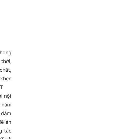
phong
thời,
chất,
 khen
GT
i nội
c năm
o đảm
đề án
g tác