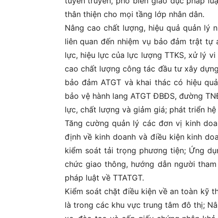
tuyên truyền, phổ biến giáo dục pháp luậ
thân thiện cho mọi tầng lớp nhân dân.
Nâng cao chất lượng, hiệu quả quản lý n
liên quan đến nhiệm vụ bảo đảm trật tự 
lực, hiệu lực của lực lượng TTKS, xử lý 
cao chất lượng công tác đầu tư xây dựng
bảo đảm ATGT và khai thác có hiệu quả 
bảo vệ hành lang ATGT ĐBĐS, đường TNĐ:
lực, chất lượng và giảm giá; phát triển hệ
Tăng cường quản lý các đơn vị kinh doa
định về kinh doanh và điều kiện kinh do
kiểm soát tải trọng phương tiện; Ứng dụ
chức giao thông, hướng dẫn người tham 
pháp luật về TTATGT.
Kiểm soát chặt điều kiện về an toàn kỹ t
là trong các khu vực trung tâm đô thị; Nâ