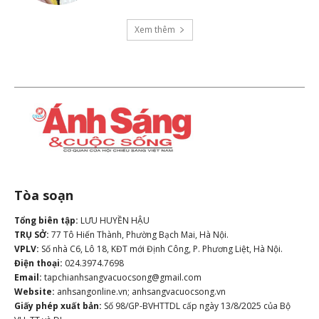
Xem thêm
Tòa soạn
Tổng biên tập:
LƯU HUYỀN HẬU
TRỤ SỞ:
77 Tô Hiến Thành, Phường Bạch Mai, Hà Nội.
VPLV:
Số nhà C6, Lô 18, KĐT mới Định Công, P. Phương Liệt, Hà Nội.
Điện thoại:
024.3974.7698
Email:
tapchianhsangvacuocsong@gmail.com
Website:
anhsangonline.vn; anhsangvacuocsong.vn
Giấy phép xuất bản:
Số 98/GP-BVHTTDL cấp ngày 13/8/2025 của Bộ