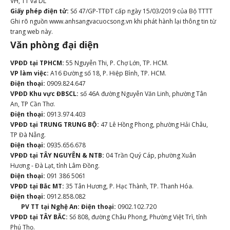
VH, TT và DL
Giấy phép điện tử:
Số 47/GP-TTĐT cấp ngày 15/03/2019 của Bộ TTTT
Ghi rõ nguồn www.anhsangvacuocsong.vn khi phát hành lại thông tin từ
trang web này.
Văn phòng đại diện
VPĐD tại TPHCM:
55 Nguyễn Thi, P. Chợ Lớn, TP. HCM.
VP làm việc:
A16 Đường số 18, P. Hiệp Bình, TP. HCM.
Điện thoại:
0909.824.647
VPĐD Khu vực ĐBSCL:
số 46A đường Nguyễn Văn Linh, phường Tân
An, TP Cần Thơ.
Điện thoại:
0913.974.403
VPĐD tại TRUNG TRUNG BỘ:
47 Lê Hồng Phong, phường Hải Châu,
TP Đà Nẵng.
Điện thoại:
0935.656.678
VPĐD tại TÂY NGUYÊN & NTB:
04 Trần Quý Cáp, phường Xuân
Hương - Đà Lạt, tỉnh Lâm Đồng.
Điện thoại:
091 386 5061
VPĐD tại Bắc MT:
35 Tân Hương, P. Hạc Thành, TP. Thanh Hóa.
Điện thoại:
0912.858.082
PV TT tại Nghệ An:
Điện thoại:
0902.102.720
VPĐD tại TÂY BẮC:
Số 808, đường Châu Phong, Phường Việt Trì, tỉnh
Phú Thọ.