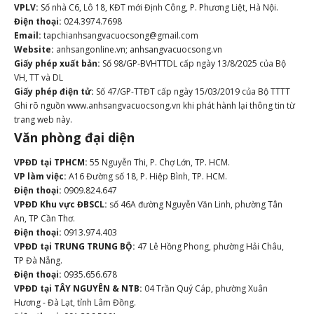
VPLV:
Số nhà C6, Lô 18, KĐT mới Định Công, P. Phương Liệt, Hà Nội.
Điện thoại:
024.3974.7698
Email:
tapchianhsangvacuocsong@gmail.com
Website:
anhsangonline.vn; anhsangvacuocsong.vn
Giấy phép xuất bản:
Số 98/GP-BVHTTDL cấp ngày 13/8/2025 của Bộ
VH, TT và DL
Giấy phép điện tử:
Số 47/GP-TTĐT cấp ngày 15/03/2019 của Bộ TTTT
Ghi rõ nguồn www.anhsangvacuocsong.vn khi phát hành lại thông tin từ
trang web này.
Văn phòng đại diện
VPĐD tại TPHCM:
55 Nguyễn Thi, P. Chợ Lớn, TP. HCM.
VP làm việc:
A16 Đường số 18, P. Hiệp Bình, TP. HCM.
Điện thoại:
0909.824.647
VPĐD Khu vực ĐBSCL:
số 46A đường Nguyễn Văn Linh, phường Tân
An, TP Cần Thơ.
Điện thoại:
0913.974.403
VPĐD tại TRUNG TRUNG BỘ:
47 Lê Hồng Phong, phường Hải Châu,
TP Đà Nẵng.
Điện thoại:
0935.656.678
VPĐD tại TÂY NGUYÊN & NTB:
04 Trần Quý Cáp, phường Xuân
Hương - Đà Lạt, tỉnh Lâm Đồng.