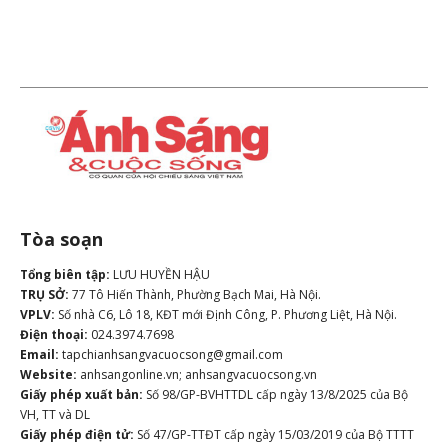
Tòa soạn
Tổng biên tập:
LƯU HUYỀN HẬU
TRỤ SỞ:
77 Tô Hiến Thành, Phường Bạch Mai, Hà Nội.
VPLV:
Số nhà C6, Lô 18, KĐT mới Định Công, P. Phương Liệt, Hà Nội.
Điện thoại:
024.3974.7698
Email:
tapchianhsangvacuocsong@gmail.com
Website:
anhsangonline.vn; anhsangvacuocsong.vn
Giấy phép xuất bản:
Số 98/GP-BVHTTDL cấp ngày 13/8/2025 của Bộ
VH, TT và DL
Giấy phép điện tử:
Số 47/GP-TTĐT cấp ngày 15/03/2019 của Bộ TTTT