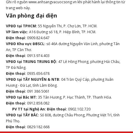
Ghi rõ nguồn www.anhsangvacuocsong.vn khi phát hành lại thông tin từ
trang web này.
Văn phòng đại diện
VPĐD tại TPHCM:
55 Nguyễn Thi, P. Chợ Lớn, TP. HCM.
VP làm việc:
A16 Đường số 18, P. Hiệp Bình, TP. HCM.
Điện thoại:
0909.824.647
VPĐD Khu vực ĐBSCL:
số 46A đường Nguyễn Văn Linh, phường Tân
An, TP Cần Thơ.
Điện thoại:
0913.974.403
VPĐD tại TRUNG TRUNG BỘ:
47 Lê Hồng Phong, phường Hải Châu,
TP Đà Nẵng.
Điện thoại:
0935.656.678
VPĐD tại TÂY NGUYÊN & NTB:
04 Trần Quý Cáp, phường Xuân
Hương - Đà Lạt, tỉnh Lâm Đồng.
Điện thoại:
091 386 5061
VPĐD tại Bắc MT:
35 Tân Hương, P. Hạc Thành, TP. Thanh Hóa.
Điện thoại:
0912.858.082
PV TT tại Nghệ An:
Điện thoại:
0902.102.720
VPĐD tại TÂY BẮC:
Số 808, đường Châu Phong, Phường Việt Trì, tỉnh
Phú Thọ.
Điện thoại:
0829.182.668