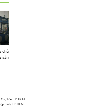
k chủ
o sản
t
. Chợ Lớn, TP. HCM.
iệp Bình, TP. HCM.