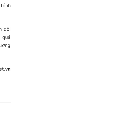
trình
n đổi
u quả
hương
et.vn