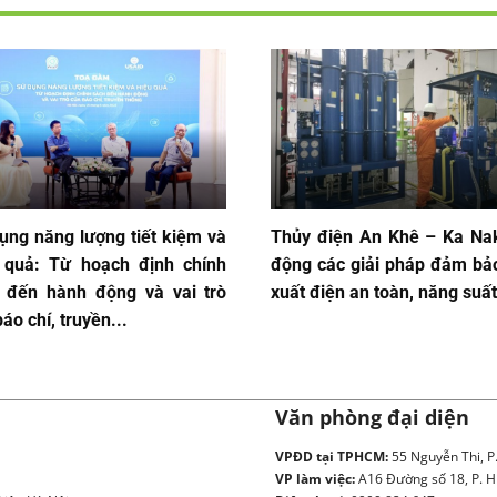
ụng năng lượng tiết kiệm và
Thủy điện An Khê – Ka Na
 quả: Từ hoạch định chính
động các giải pháp đảm bả
 đến hành động và vai trò
xuất điện an toàn, năng suấ
áo chí, truyền...
Văn phòng đại diện
VPĐD tại TPHCM:
55 Nguyễn Thi, P
VP làm việc:
A16 Đường số 18, P. H