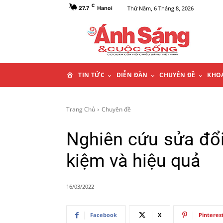
C
Thứ Năm, 6 Tháng 8, 2026
27.7
Hanoi
T
TIN TỨC
DIỄN ĐÀN
CHUYÊN ĐỀ
KHO
R
Trang Chủ
Chuyên đề
A
Nghiên cứu sửa đổi
N
kiệm và hiệu quả
G
16/03/2022
C
Facebook
X
Pinteres
H