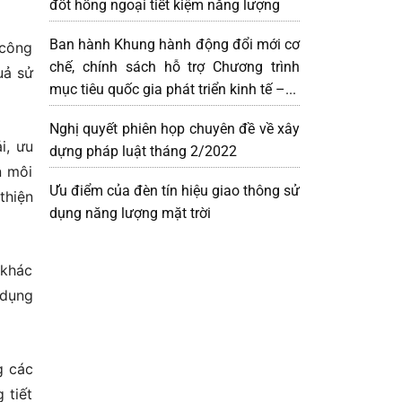
đốt hồng ngoại tiết kiệm năng lượng
Ban hành Khung hành động đổi mới cơ
 công
chế, chính sách hỗ trợ Chương trình
uả sử
mục tiêu quốc gia phát triển kinh tế –...
Nghị quyết phiên họp chuyên đề về xây
i, ưu
dựng pháp luật tháng 2/2022
n môi
Ưu điểm của đèn tín hiệu giao thông sử
thiện
dụng năng lượng mặt trời
 khác
 dụng
g các
 tiết