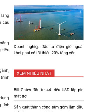
 lang
u cầu
 năng
Doanh nghiệp đầu tư điện gió ngoài
 tiêu
khơi phải có tối thiểu 20% tổng vốn
gành,
XEM NHIỀU NHẤT
trình
Bill Gates đầu tư 44 triệu USD lắp pin
mặt trời
 dụng
 lĩnh
Sản xuất thành công tấm gốm làm đầu