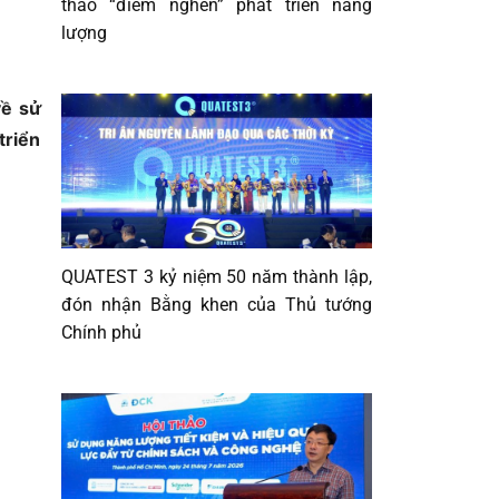
tháo “điểm nghẽn” phát triển năng
lượng
về sử
triển
QUATEST 3 kỷ niệm 50 năm thành lập,
đón nhận Bằng khen của Thủ tướng
Chính phủ