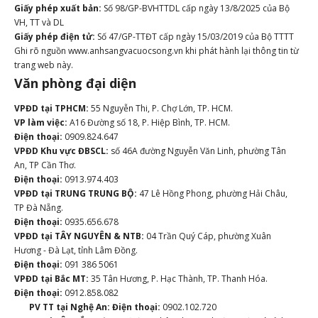
Giấy phép xuất bản:
Số 98/GP-BVHTTDL cấp ngày 13/8/2025 của Bộ
VH, TT và DL
Giấy phép điện tử:
Số 47/GP-TTĐT cấp ngày 15/03/2019 của Bộ TTTT
Ghi rõ nguồn www.anhsangvacuocsong.vn khi phát hành lại thông tin từ
trang web này.
Văn phòng đại diện
VPĐD tại TPHCM:
55 Nguyễn Thi, P. Chợ Lớn, TP. HCM.
VP làm việc:
A16 Đường số 18, P. Hiệp Bình, TP. HCM.
Điện thoại:
0909.824.647
VPĐD Khu vực ĐBSCL:
số 46A đường Nguyễn Văn Linh, phường Tân
An, TP Cần Thơ.
Điện thoại:
0913.974.403
VPĐD tại TRUNG TRUNG BỘ:
47 Lê Hồng Phong, phường Hải Châu,
TP Đà Nẵng.
Điện thoại:
0935.656.678
VPĐD tại TÂY NGUYÊN & NTB:
04 Trần Quý Cáp, phường Xuân
Hương - Đà Lạt, tỉnh Lâm Đồng.
Điện thoại:
091 386 5061
VPĐD tại Bắc MT:
35 Tân Hương, P. Hạc Thành, TP. Thanh Hóa.
Điện thoại:
0912.858.082
PV TT tại Nghệ An:
Điện thoại:
0902.102.720