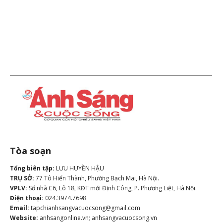
Tòa soạn
Tổng biên tập:
LƯU HUYỀN HẬU
TRỤ SỞ:
77 Tô Hiến Thành, Phường Bạch Mai, Hà Nội.
VPLV:
Số nhà C6, Lô 18, KĐT mới Định Công, P. Phương Liệt, Hà Nội.
Điện thoại:
024.3974.7698
Email:
tapchianhsangvacuocsong@gmail.com
Website:
anhsangonline.vn; anhsangvacuocsong.vn