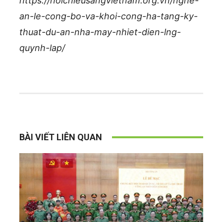
https://hoichieusangvietnam.org.vn/nghe-
an-le-cong-bo-va-khoi-cong-ha-tang-ky-
thuat-du-an-nha-may-nhiet-dien-lng-
quynh-lap/
BÀI VIẾT LIÊN QUAN