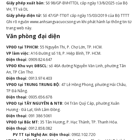
Giấy phép xuất bản:
Số 98/GP-BVHTTDL cấp ngày 13/8/2025 của Bộ
VH, TT và DL
Giấy phép điện tử:
Số 47/GP-TTĐT cấp ngày 15/03/2019 của Bộ TTTT
Ghi rõ nguồn www.anhsangvacuocsong.vn khi phát hành lại thông tin từ
trang web này.
Văn phòng đại diện
VPĐD tại TPHCM:
55 Nguyễn Thi, P. Chợ Lớn, TP. HCM.
VP làm việc:
A16 Đường số 18, P. Hiệp Bình, TP. HCM.
Điện thoại:
0909.824.647
VPĐD Khu vực ĐBSCL:
số 46A đường Nguyễn Văn Linh, phường Tân
An, TP Cần Thơ.
Điện thoại:
0913.974.403
VPĐD tại TRUNG TRUNG BỘ:
47 Lê Hồng Phong, phường Hải Châu,
TP Đà Nẵng.
Điện thoại:
0935.656.678
VPĐD tại TÂY NGUYÊN & NTB:
04 Trần Quý Cáp, phường Xuân
Hương - Đà Lạt, tỉnh Lâm Đồng.
Điện thoại:
091 386 5061
VPĐD tại Bắc MT:
35 Tân Hương, P. Hạc Thành, TP. Thanh Hóa.
Điện thoại:
0912.858.082
PV TT tại Nghệ An:
Điện thoại:
0902.102.720