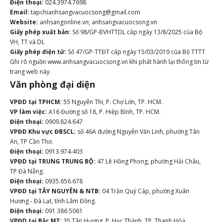
Điện thoại:
024.3974.7698
Email:
tapchianhsangvacuocsong@gmail.com
Website:
anhsangonline.vn; anhsangvacuocsong.vn
Giấy phép xuất bản:
Số 98/GP-BVHTTDL cấp ngày 13/8/2025 của Bộ
VH, TT và DL
Giấy phép điện tử:
Số 47/GP-TTĐT cấp ngày 15/03/2019 của Bộ TTTT
Ghi rõ nguồn www.anhsangvacuocsong.vn khi phát hành lại thông tin từ
trang web này.
Văn phòng đại diện
VPĐD tại TPHCM:
55 Nguyễn Thi, P. Chợ Lớn, TP. HCM.
VP làm việc:
A16 Đường số 18, P. Hiệp Bình, TP. HCM.
Điện thoại:
0909.824.647
VPĐD Khu vực ĐBSCL:
số 46A đường Nguyễn Văn Linh, phường Tân
An, TP Cần Thơ.
Điện thoại:
0913.974.403
VPĐD tại TRUNG TRUNG BỘ:
47 Lê Hồng Phong, phường Hải Châu,
TP Đà Nẵng.
Điện thoại:
0935.656.678
VPĐD tại TÂY NGUYÊN & NTB:
04 Trần Quý Cáp, phường Xuân
Hương - Đà Lạt, tỉnh Lâm Đồng.
Điện thoại:
091 386 5061
VPĐD tại Bắc MT:
35 Tân Hương, P. Hạc Thành, TP. Thanh Hóa.