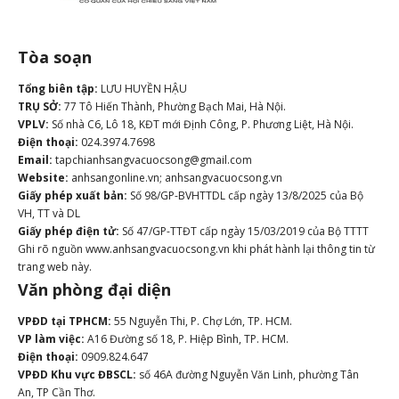
Tòa soạn
Tổng biên tập:
LƯU HUYỀN HẬU
TRỤ SỞ:
77 Tô Hiến Thành, Phường Bạch Mai, Hà Nội.
VPLV:
Số nhà C6, Lô 18, KĐT mới Định Công, P. Phương Liệt, Hà Nội.
Điện thoại:
024.3974.7698
Email:
tapchianhsangvacuocsong@gmail.com
Website:
anhsangonline.vn; anhsangvacuocsong.vn
Giấy phép xuất bản:
Số 98/GP-BVHTTDL cấp ngày 13/8/2025 của Bộ
VH, TT và DL
Giấy phép điện tử:
Số 47/GP-TTĐT cấp ngày 15/03/2019 của Bộ TTTT
Ghi rõ nguồn www.anhsangvacuocsong.vn khi phát hành lại thông tin từ
trang web này.
Văn phòng đại diện
VPĐD tại TPHCM:
55 Nguyễn Thi, P. Chợ Lớn, TP. HCM.
VP làm việc:
A16 Đường số 18, P. Hiệp Bình, TP. HCM.
Điện thoại:
0909.824.647
VPĐD Khu vực ĐBSCL:
số 46A đường Nguyễn Văn Linh, phường Tân
An, TP Cần Thơ.