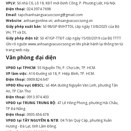
VPLV:
Số nhà C6, Lô 18, KĐT mới Định Công, P. Phương Liệt, Hà Nội.
Điện thoại:
024.3974.7698
Email:
tapchianhsangvacuocsong@gmail.com
Website:
anhsangonline.vn; anhsangvacuocsong.vn
Giấy phép xuất bản:
Số 98/GP-BVHTTDL cấp ngày 13/8/2025 của Bộ
VH, TT và DL
Giấy phép điện tử:
Số 47/GP-TTĐT cấp ngày 15/03/2019 của Bộ TTTT
Ghi rõ nguồn www.anhsangvacuocsong.vn khi phát hành lại thông tin từ
trang web này.
Văn phòng đại diện
VPĐD tại TPHCM:
55 Nguyễn Thi, P. Chợ Lớn, TP. HCM.
VP làm việc:
A16 Đường số 18, P. Hiệp Bình, TP. HCM.
Điện thoại:
0909.824.647
VPĐD Khu vực ĐBSCL:
số 46A đường Nguyễn Văn Linh, phường Tân
An, TP Cần Thơ.
Điện thoại:
0913.974.403
VPĐD tại TRUNG TRUNG BỘ:
47 Lê Hồng Phong, phường Hải Châu,
TP Đà Nẵng.
Điện thoại:
0935.656.678
VPĐD tại TÂY NGUYÊN & NTB:
04 Trần Quý Cáp, phường Xuân
Hương - Đà Lạt, tỉnh Lâm Đồng.