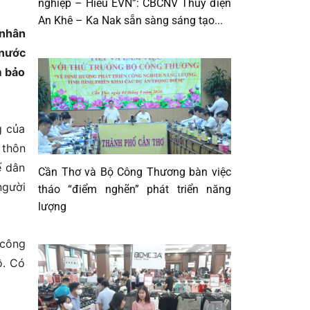
nghiệp – Hiểu EVN”: CBCNV Thủy điện
An Khê – Ka Nak sẵn sàng sáng tạo...
 nhân
 nước
m bảo
g của
 thôn
ế dân
Cần Thơ và Bộ Công Thương bàn việc
người
tháo “điểm nghẽn” phát triển năng
lượng
 công
ộ. Có