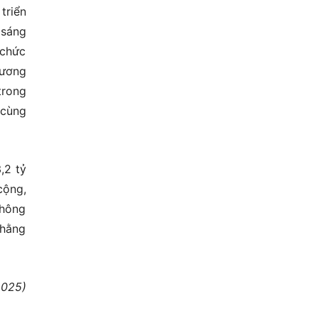
triển
 sáng
 chức
rương
trong
 cùng
,2 tỷ
cộng,
Không
 hằng
2025)