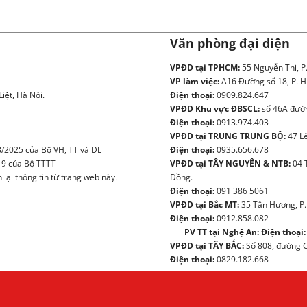
Văn phòng đại diện
VPĐD tại TPHCM:
55 Nguyễn Thi, P
VP làm việc:
A16 Đường số 18, P. H
iệt, Hà Nội.
Điện thoại:
0909.824.647
VPĐD Khu vực ĐBSCL:
số 46A đườn
Điện thoại:
0913.974.403
VPĐD tại TRUNG TRUNG BỘ:
47 Lê
/2025 của Bộ VH, TT và DL
Điện thoại:
0935.656.678
19 của Bộ TTTT
VPĐD tại TÂY NGUYÊN & NTB:
04 
ại thông tin từ trang web này.
Đồng.
Điện thoại:
091 386 5061
VPĐD tại Bắc MT:
35 Tân Hương, P.
Điện thoại:
0912.858.082
PV TT tại Nghệ An:
Điện thoại:
VPĐD tại TÂY BẮC:
Số 808, đường Ch
Điện thoại:
0829.182.668