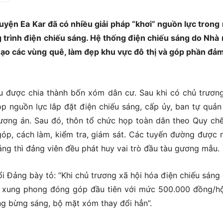
yện Ea Kar đã có nhiều giải pháp “khơi” nguồn lực trong
 trình điện chiếu sáng. Hệ thống điện chiếu sáng do Nhà
mạo các vùng quê, làm đẹp khu vực đô thị và góp phần đả
u được chia thành bốn xóm dân cư. Sau khi có chủ trươn
nguồn lực lắp đặt điện chiếu sáng, cấp ủy, ban tự quản
ơng án. Sau đó, thôn tổ chức họp toàn dân theo Quy ch
óp, cách làm, kiểm tra, giám sát. Các tuyến đường được 
ng thì đảng viên đều phát huy vai trò đầu tàu gương mẫu.
 Đảng bày tỏ: “Khi chủ trương xã hội hóa điện chiếu sáng
ôi xung phong đóng góp đầu tiên với mức 500.000 đồng/h
ng bừng sáng, bộ mặt xóm thay đổi hẳn”.