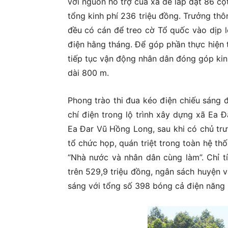
với nguồn hỗ trợ của xã để lắp đặt 86 cộ
tổng kinh phí 236 triệu đồng. Trưởng thô
đều có cán để treo cờ Tổ quốc vào dịp l
điện hằng tháng. Để góp phần thực hiện t
tiếp tục vận động nhân dân đóng góp kinh
dài 800 m.
Phong trào thi đua kéo điện chiếu sáng đ
chí điện trong lộ trình xây dựng xã Ea
Ea Đar Vũ Hồng Long, sau khi có chủ tr
tổ chức họp, quán triệt trong toàn hệ th
“Nhà nước và nhân dân cùng làm”. Chỉ 
trên 529,9 triệu đồng, ngân sách huyện v
sáng với tổng số 398 bóng cả điện năng l