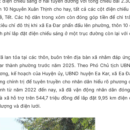
t điện chiếu sáng ở hai tuyến đường với tổng chiều dài 2.3
n 10 Nguyễn Xuân Thịnh cho hay, tất cả các cột điện chiếu
ễ, Tết. Các hộ dân trong xóm còn đóng góp tiền để chi trả
iêu chí đô thị khi xã Ea Đar phấn đấu lên phường, thôn 10
 phí lắp đặt điện chiếu sáng ở một trục đường còn lại với 
ã lan tỏa tại các thôn, buôn trên địa bàn xã nhằm đáp ứng
 Đar thành phường trước năm 2025. Theo Phó Chủ tịch UB
ương, kế hoạch của Huyện ủy, UBND huyện Ea Kar, xã Ea Đ
ống chính trị để tuyên truyền cho nhân dân hiểu rõ phương
tính từ năm 2022 đến nay, xã đã vận động nhân dân đón
à xã hỗ trợ trên 544,7 triệu đồng để lắp đặt 9,95 km điện 
ượng và điện lưới.