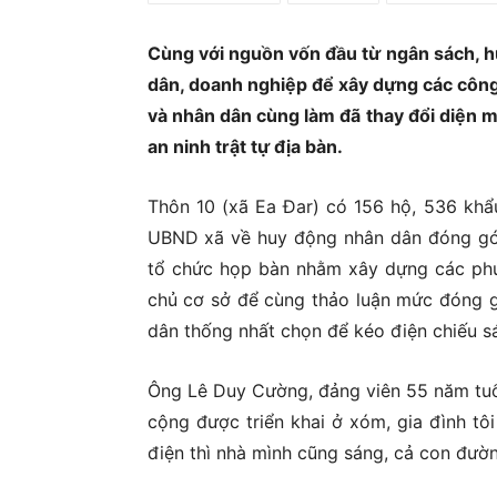
Ủ
Cùng với nguồn vốn đầu từ ngân sách, hu
dân, doanh nghiệp để xây dựng các công
và nhân dân cùng làm đã thay đổi diện 
an ninh trật tự địa bàn.
Thôn 10 (xã Ea Đar) có 156 hộ, 536 khẩ
UBND xã về huy động nhân dân đóng góp 
tổ chức họp bàn nhằm xây dựng các phư
chủ cơ sở để cùng thảo luận mức đóng g
dân thống nhất chọn để kéo điện chiếu sá
Ông Lê Duy Cường, đảng viên 55 năm tuổi
cộng được triển khai ở xóm, gia đình t
điện thì nhà mình cũng sáng, cả con đườ