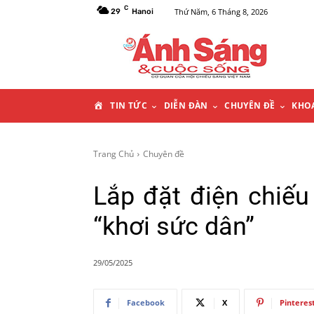
C
Thứ Năm, 6 Tháng 8, 2026
29
Hanoi
T
TIN TỨC
DIỄN ĐÀN
CHUYÊN ĐỀ
KHO
R
Trang Chủ
Chuyên đề
A
Lắp đặt điện chiếu
N
“khơi sức dân”
G
29/05/2025
C
Facebook
X
Pinteres
H