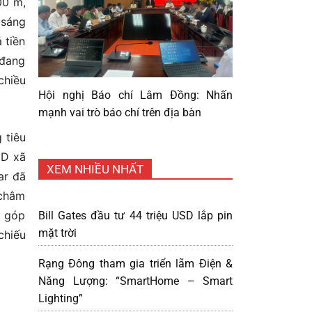
00 m,
 sáng
 tiền
 đang
chiều
Hội nghị Báo chí Lâm Đồng: Nhấn
mạnh vai trò báo chí trên địa bàn
 tiêu
ND xã
XEM NHIỀU NHẤT
ar đã
 châm
g góp
Bill Gates đầu tư 44 triệu USD lắp pin
mặt trời
chiếu
Rạng Đông tham gia triển lãm Điện &
Năng Lượng: “SmartHome – Smart
Lighting”