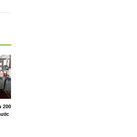
ụ 200
nước