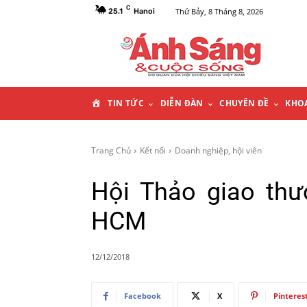
C
Thứ Bảy, 8 Tháng 8, 2026
25.1
Hanoi
T
TIN TỨC
DIỄN ĐÀN
CHUYÊN ĐỀ
KHO
R
Trang Chủ
Kết nối
Doanh nghiệp, hội viên
A
Hội Thảo giao thư
N
HCM
G
12/12/2018
C
Facebook
X
Pinteres
H