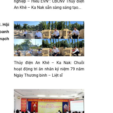
nghiệp – Hiểu EVN”: CBCNV Thủy điện
An Khê – Ka Nak sẵn sàng sáng tạo...
. Hội
doanh
 mạch
Thủy điện An Khê – Ka Nak: Chuỗi
hoạt động tri ân nhân kỷ niệm 79 năm
Ngày Thương binh – Liệt sĩ