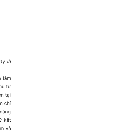
ay là
à làm
ầu tư
n tại
m chí
 năng
ý kết
am và