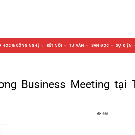
A HỌC & CÔNG NGHỆ
KẾT NỐI
TƯ VẤN
BẠN ĐỌC
SỰ KIỆN
ơng Business Meeting tại 
666
t