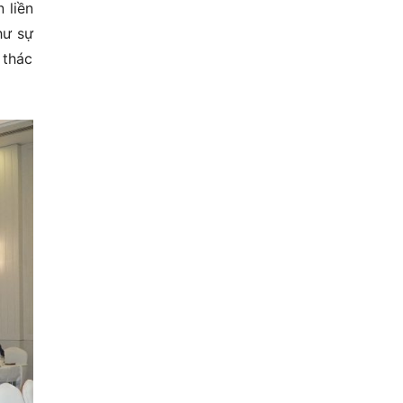
 liền
hư sự
 thác