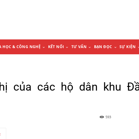
A HỌC & CÔNG NGHỆ
KẾT NỐI
TƯ VẤN
BẠN ĐỌC
SỰ KIỆN
nghị của các hộ dân khu Đ
593
t