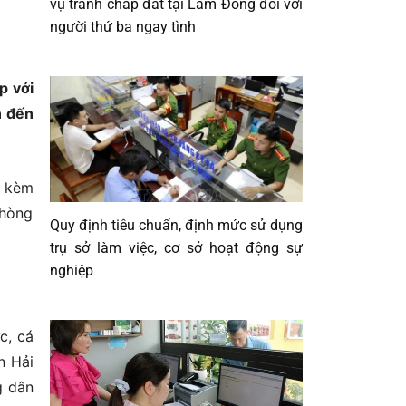
vụ tranh chấp đất tại Lâm Đồng đối với
người thứ ba ngay tình
p với
n đến
ủ kèm
Phòng
Quy định tiêu chuẩn, định mức sử dụng
trụ sở làm việc, cơ sở hoạt động sự
nghiệp
c, cá
n Hải
g dân