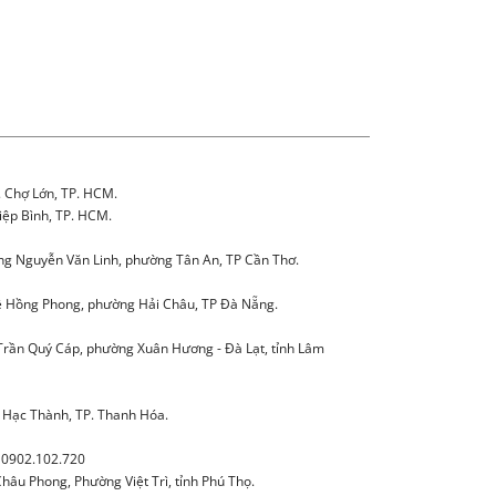
. Chợ Lớn, TP. HCM.
iệp Bình, TP. HCM.
g Nguyễn Văn Linh, phường Tân An, TP Cần Thơ.
 Hồng Phong, phường Hải Châu, TP Đà Nẵng.
Trần Quý Cáp, phường Xuân Hương - Đà Lạt, tỉnh Lâm
 Hạc Thành, TP. Thanh Hóa.
0902.102.720
âu Phong, Phường Việt Trì, tỉnh Phú Thọ.