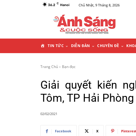
C
Chủ Nhật, 9 Tháng 8, 2026
36.2
Hanoi
T
TIN TỨC
DIỄN ĐÀN
CHUYÊN ĐỀ
KHO
R
Trang Chủ
Bạn đọc
A
Giải quyết kiến 
N
Tôm, TP Hải Phòng
G
02/02/2021
C
Facebook
X
Pinteres
H