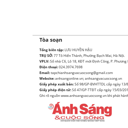
Tòa soạn
Tổng biên tập:
LƯU HUYỀN HẬU
TRỤ SỞ:
77 Tô Hiến Thành, Phường Bạch Mai, Hà Nội.
VPLV:
Số nhà C6, Lô 18, KĐT mới Định Công, P. Phương L
Điện thoại:
024.3974.7698
Email:
tapchianhsangvacuocsong@gmail.com
Website:
anhsangonline.vn; anhsangvacuocsong.vn
Giấy phép xuất bản:
Số 98/GP-BVHTTDL cấp ngày 13/8
Giấy phép điện tử:
Số 47/GP-TTĐT cấp ngày 15/03/20
Ghi rõ nguồn www.anhsangvacuocsong.vn khi phát hành l