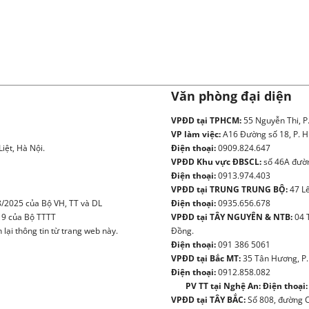
Văn phòng đại diện
VPĐD tại TPHCM:
55 Nguyễn Thi, P
VP làm việc:
A16 Đường số 18, P. H
iệt, Hà Nội.
Điện thoại:
0909.824.647
VPĐD Khu vực ĐBSCL:
số 46A đườn
Điện thoại:
0913.974.403
VPĐD tại TRUNG TRUNG BỘ:
47 Lê
/2025 của Bộ VH, TT và DL
Điện thoại:
0935.656.678
19 của Bộ TTTT
VPĐD tại TÂY NGUYÊN & NTB:
04 
ại thông tin từ trang web này.
Đồng.
Điện thoại:
091 386 5061
VPĐD tại Bắc MT:
35 Tân Hương, P.
Điện thoại:
0912.858.082
PV TT tại Nghệ An:
Điện thoại:
VPĐD tại TÂY BẮC:
Số 808, đường Ch