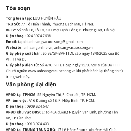
Tòa soạn
Tổng biên tập:
LƯU HUYỀN HẬU
TRỤ SỞ:
77 Tô Hiến Thành, Phường Bạch Mai, Hà Nội.
VPLV:
Số nhà C6, Lô 18, KĐT mới Định Công, P. Phương Liệt, Hà Nội.
Điện thoại:
024.3974.7698
Email:
tapchianhsangvacuocsong@gmail.com
Website:
anhsangonline.vn; anhsangvacuocsong.vn
Giấy phép xuất bản:
Số 98/GP-BVHTTDL cấp ngày 13/8/2025 của Bộ
VH, TT và DL
Giấy phép điện tử:
Số 47/GP-TTĐT cấp ngày 15/03/2019 của Bộ TTTT
Ghi rõ nguồn www.anhsangvacuocsong.vn khi phát hành lại thông tin từ
trang web này.
Văn phòng đại diện
VPĐD tại TPHCM:
55 Nguyễn Thi, P. Chợ Lớn, TP. HCM.
VP làm việc:
A16 Đường số 18, P. Hiệp Bình, TP. HCM.
Điện thoại:
0909.824.647
VPĐD Khu vực ĐBSCL:
số 46A đường Nguyễn Văn Linh, phường Tân
An, TP Cần Thơ.
Điện thoại:
0913.974.403
VPĐD tại TRUNG TRUNG BỘ:
47 Lê Hồng Phong, phường Hải Châu,