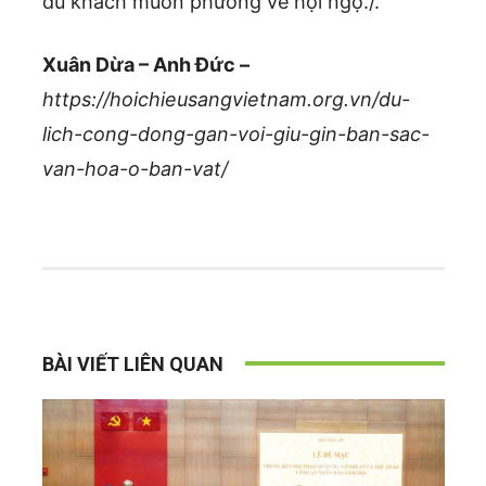
du khách muôn phương về hội ngộ./.
Xuân Dừa – Anh Đức –
https://hoichieusangvietnam.org.vn/du-
lich-cong-dong-gan-voi-giu-gin-ban-sac-
van-hoa-o-ban-vat/
BÀI VIẾT LIÊN QUAN