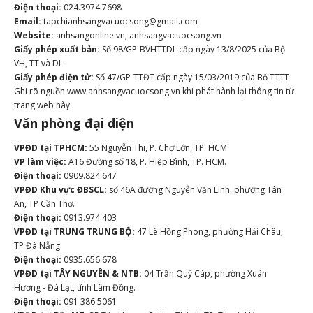
Điện thoại:
024.3974.7698
Email:
tapchianhsangvacuocsong@gmail.com
Website:
anhsangonline.vn; anhsangvacuocsong.vn
Giấy phép xuất bản:
Số 98/GP-BVHTTDL cấp ngày 13/8/2025 của Bộ
VH, TT và DL
Giấy phép điện tử:
Số 47/GP-TTĐT cấp ngày 15/03/2019 của Bộ TTTT
Ghi rõ nguồn www.anhsangvacuocsong.vn khi phát hành lại thông tin từ
trang web này.
Văn phòng đại diện
VPĐD tại TPHCM:
55 Nguyễn Thi, P. Chợ Lớn, TP. HCM.
VP làm việc:
A16 Đường số 18, P. Hiệp Bình, TP. HCM.
Điện thoại:
0909.824.647
VPĐD Khu vực ĐBSCL:
số 46A đường Nguyễn Văn Linh, phường Tân
An, TP Cần Thơ.
Điện thoại:
0913.974.403
VPĐD tại TRUNG TRUNG BỘ:
47 Lê Hồng Phong, phường Hải Châu,
TP Đà Nẵng.
Điện thoại:
0935.656.678
VPĐD tại TÂY NGUYÊN & NTB:
04 Trần Quý Cáp, phường Xuân
Hương - Đà Lạt, tỉnh Lâm Đồng.
Điện thoại:
091 386 5061