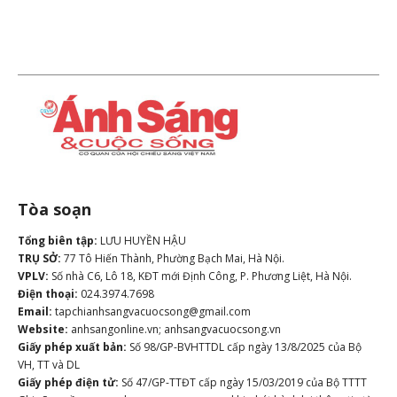
Tòa soạn
Tổng biên tập:
LƯU HUYỀN HẬU
TRỤ SỞ:
77 Tô Hiến Thành, Phường Bạch Mai, Hà Nội.
VPLV:
Số nhà C6, Lô 18, KĐT mới Định Công, P. Phương Liệt, Hà Nội.
Điện thoại:
024.3974.7698
Email:
tapchianhsangvacuocsong@gmail.com
Website:
anhsangonline.vn; anhsangvacuocsong.vn
Giấy phép xuất bản:
Số 98/GP-BVHTTDL cấp ngày 13/8/2025 của Bộ
VH, TT và DL
Giấy phép điện tử:
Số 47/GP-TTĐT cấp ngày 15/03/2019 của Bộ TTTT