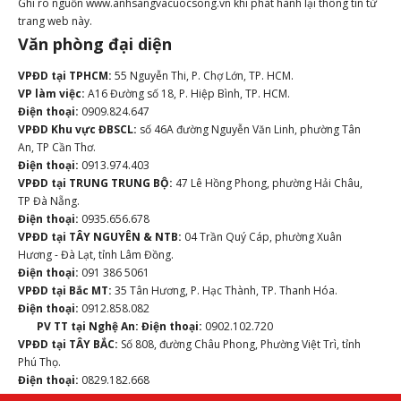
Ghi rõ nguồn www.anhsangvacuocsong.vn khi phát hành lại thông tin từ
trang web này.
Văn phòng đại diện
VPĐD tại TPHCM:
55 Nguyễn Thi, P. Chợ Lớn, TP. HCM.
VP làm việc:
A16 Đường số 18, P. Hiệp Bình, TP. HCM.
Điện thoại:
0909.824.647
VPĐD Khu vực ĐBSCL:
số 46A đường Nguyễn Văn Linh, phường Tân
An, TP Cần Thơ.
Điện thoại:
0913.974.403
VPĐD tại TRUNG TRUNG BỘ:
47 Lê Hồng Phong, phường Hải Châu,
TP Đà Nẵng.
Điện thoại:
0935.656.678
VPĐD tại TÂY NGUYÊN & NTB:
04 Trần Quý Cáp, phường Xuân
Hương - Đà Lạt, tỉnh Lâm Đồng.
Điện thoại:
091 386 5061
VPĐD tại Bắc MT:
35 Tân Hương, P. Hạc Thành, TP. Thanh Hóa.
Điện thoại:
0912.858.082
PV TT tại Nghệ An:
Điện thoại:
0902.102.720
VPĐD tại TÂY BẮC:
Số 808, đường Châu Phong, Phường Việt Trì, tỉnh
Phú Thọ.
Điện thoại:
0829.182.668