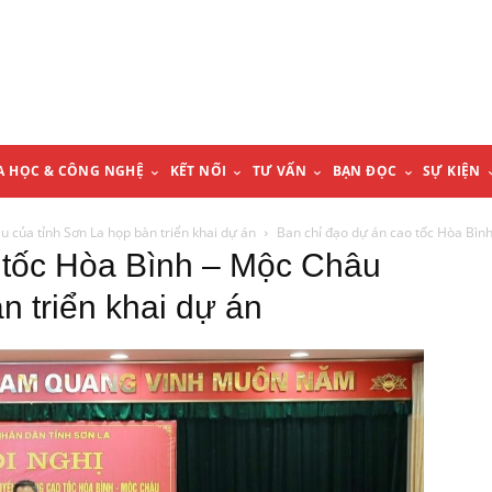
A HỌC & CÔNG NGHỆ
KẾT NỐI
TƯ VẤN
BẠN ĐỌC
SỰ KIỆN
 của tỉnh Sơn La họp bàn triển khai dự án
Ban chỉ đạo dự án cao tốc Hòa Bình
 tốc Hòa Bình – Mộc Châu
n triển khai dự án