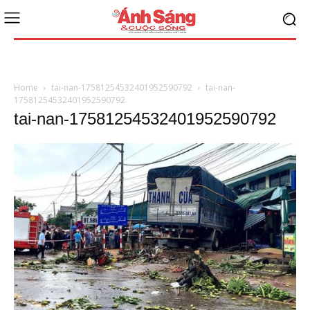
Home
tai-nan-17581254532401952590792
tai-nan-
17581254532401952590792
tai-nan-17581254532401952590792