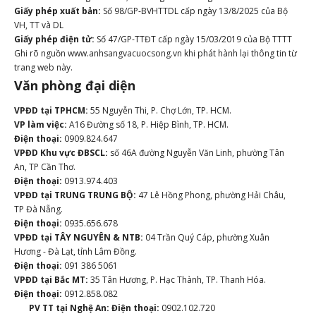
Giấy phép xuất bản:
Số 98/GP-BVHTTDL cấp ngày 13/8/2025 của Bộ
VH, TT và DL
Giấy phép điện tử:
Số 47/GP-TTĐT cấp ngày 15/03/2019 của Bộ TTTT
Ghi rõ nguồn www.anhsangvacuocsong.vn khi phát hành lại thông tin từ
trang web này.
Văn phòng đại diện
VPĐD tại TPHCM:
55 Nguyễn Thi, P. Chợ Lớn, TP. HCM.
VP làm việc:
A16 Đường số 18, P. Hiệp Bình, TP. HCM.
Điện thoại:
0909.824.647
VPĐD Khu vực ĐBSCL:
số 46A đường Nguyễn Văn Linh, phường Tân
An, TP Cần Thơ.
Điện thoại:
0913.974.403
VPĐD tại TRUNG TRUNG BỘ:
47 Lê Hồng Phong, phường Hải Châu,
TP Đà Nẵng.
Điện thoại:
0935.656.678
VPĐD tại TÂY NGUYÊN & NTB:
04 Trần Quý Cáp, phường Xuân
Hương - Đà Lạt, tỉnh Lâm Đồng.
Điện thoại:
091 386 5061
VPĐD tại Bắc MT:
35 Tân Hương, P. Hạc Thành, TP. Thanh Hóa.
Điện thoại:
0912.858.082
PV TT tại Nghệ An:
Điện thoại:
0902.102.720