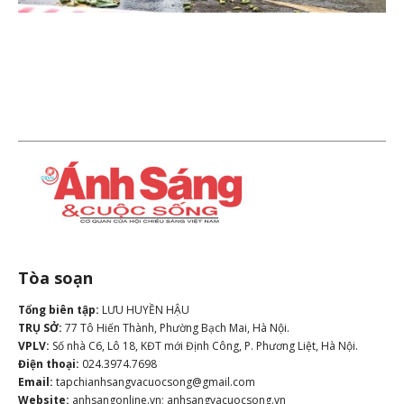
Tòa soạn
Tổng biên tập:
LƯU HUYỀN HẬU
TRỤ SỞ:
77 Tô Hiến Thành, Phường Bạch Mai, Hà Nội.
VPLV:
Số nhà C6, Lô 18, KĐT mới Định Công, P. Phương Liệt, Hà Nội.
Điện thoại:
024.3974.7698
Email:
tapchianhsangvacuocsong@gmail.com
Website:
anhsangonline.vn; anhsangvacuocsong.vn