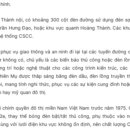
chính.
nh nội, có khoảng 300 cột đèn đường sử dụng đèn sợi
 Trần Hưng Đạo, hoặc khu vực quanh Hoàng Thành. Các kh
hệ thống CSCC.
phục vụ giao thông và an ninh đi lại tại các tuyến đường c
 không có, chủ yếu là các biển báo thủ công hoặc đèn lồn
ng trí hoặc nghệ thuật cho các công trình kiến trúc, các
Thiên Mụ được thắp sáng bằng đèn dầu, đèn lồng truyền t
i, mang tính nghi thức, phục vụ các sự kiện cung đình hoặ
h hay mỹ quan đô thị.
 chính quyền đô thị miền Nam Việt Nam trước năm 1975.
ữa, thay thế bóng đèn bật/tắt thủ công, phụ thuộc vào 
cùng với lưới điện khu vực không ổn định, nên chất lượng