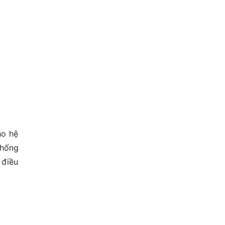
ho hệ
hống
 điều