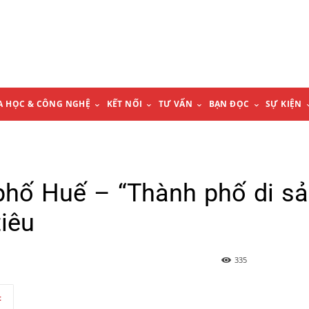
A HỌC & CÔNG NGHỆ
KẾT NỐI
TƯ VẤN
BẠN ĐỌC
SỰ KIỆN
hố Huế – “Thành phố di sả
iêu
335
t