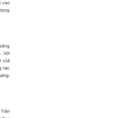
i cao
 dựng
 bằng
. Với
t củả
g tác
sáng.
 Trần