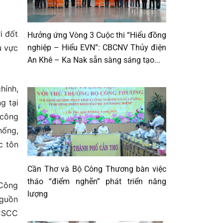
 đốt
Hưởng ứng Vòng 3 Cuộc thi “Hiểu đồng
nghiệp – Hiểu EVN”: CBCNV Thủy điện
u vực
An Khê – Ka Nak sẵn sàng sáng tạo...
hính,
g tại
 công
hống,
c tôn
Cần Thơ và Bộ Công Thương bàn việc
tháo “điểm nghẽn” phát triển năng
 Công
lượng
nguồn
 CSCC