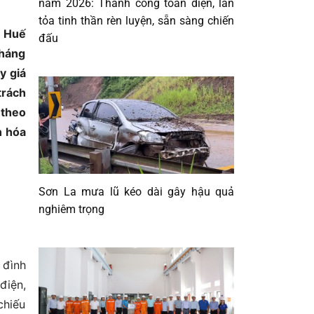
năm 2026: Thành công toàn diện, lan
tỏa tinh thần rèn luyện, sẵn sàng chiến
ố Huế
đấu
tháng
y giá
trách
 theo
n hóa
Sơn La mưa lũ kéo dài gây hậu quả
nghiêm trọng
 đình
điện,
chiếu