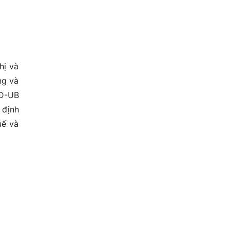
hị và
g và
QĐ-UB
 định
ế và