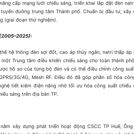
ng cấp mạng lưới chiếu sáng, triển khai lắp đặt đèn natr
́c tuyến đường trung tâm Thành phố. Chuẩn bị đầu tư, xây
g (giai đoạn thử nghiệm).
ố (2005–2025):
thế hệ thông đèn sợi đốt, cao áp thủy ngân, natri thấp áp
 một Trung tâm điều khiển chiếu sáng cho toàn thành phố
ược hồ sơ của từng bộ đèn và có thể điều chỉnh công suấ
GPRS/3G/4G, Mesh RF. Điều đó đã góp phần số hóa côn
ghệ tiết kiệm điện năng nhờ tối ưu hóa công suất chiếu 
hiếu sáng trên địa bàn TP.
0 năm xây dựng phát triển hoạt động CSCC TP Huế, Ông