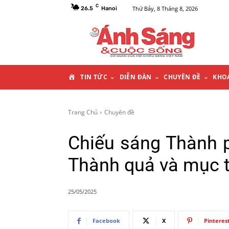
C
Thứ Bảy, 8 Tháng 8, 2026
26.5
Hanoi
T
TIN TỨC
DIỄN ĐÀN
CHUYÊN ĐỀ
KHO
R
Trang Chủ
Chuyên đề
A
Chiếu sáng Thành p
N
Thành quả và mục t
G
25/05/2025
C
Facebook
X
Pinteres
H