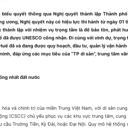
ã biểu quyết thông qua Nghị quyết thành lập Thành ph
g ương, Nghị quyết này có hiệu lực thi hành từ ngày 01 
hành lập với nhiệm vụ trọng tâm là để bảo tồn, phát hu
thể đã được UNESCO công nhận. Đi cùng với vinh dự, trọng 
 Huế đã và đang được quy hoạch, đầu tư, quản lý vận hành
minh, đáp ứng các mục tiêu của “TP di sản”, trung tâm vă
ống nhất đất nước
hóa và chính trị của miền Trung Việt Nam, với di sản cung
ộng (CSCC) chủ yếu phục vụ các khu vực trung tâm, cung 
ư cầu Trường Tiền, Kỳ Đài, hoặc Đại Nội. Quy mô hệ thống 