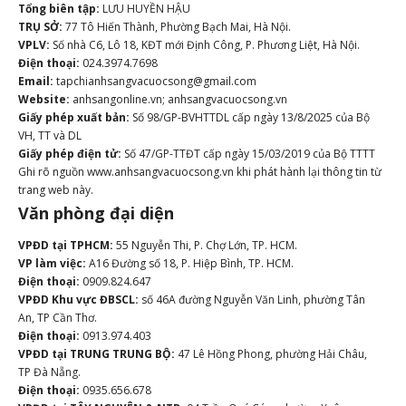
Tổng biên tập:
LƯU HUYỀN HẬU
TRỤ SỞ:
77 Tô Hiến Thành, Phường Bạch Mai, Hà Nội.
VPLV:
Số nhà C6, Lô 18, KĐT mới Định Công, P. Phương Liệt, Hà Nội.
Điện thoại:
024.3974.7698
Email:
tapchianhsangvacuocsong@gmail.com
Website:
anhsangonline.vn; anhsangvacuocsong.vn
Giấy phép xuất bản:
Số 98/GP-BVHTTDL cấp ngày 13/8/2025 của Bộ
VH, TT và DL
Giấy phép điện tử:
Số 47/GP-TTĐT cấp ngày 15/03/2019 của Bộ TTTT
Ghi rõ nguồn www.anhsangvacuocsong.vn khi phát hành lại thông tin từ
trang web này.
Văn phòng đại diện
VPĐD tại TPHCM:
55 Nguyễn Thi, P. Chợ Lớn, TP. HCM.
VP làm việc:
A16 Đường số 18, P. Hiệp Bình, TP. HCM.
Điện thoại:
0909.824.647
VPĐD Khu vực ĐBSCL:
số 46A đường Nguyễn Văn Linh, phường Tân
An, TP Cần Thơ.
Điện thoại:
0913.974.403
VPĐD tại TRUNG TRUNG BỘ:
47 Lê Hồng Phong, phường Hải Châu,
TP Đà Nẵng.
Điện thoại:
0935.656.678