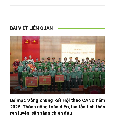
BÀI VIẾT LIÊN QUAN
Bế mạc Vòng chung kết Hội thao CAND năm
2026: Thành công toàn diện, lan tỏa tinh thần
rèn luyện, sẵn sàng chiến đấu