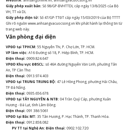
Website:
anhsangonline.vn; anhsangvacuocsong.vn
Giấy phép xuất bản:
Số 98/GP-BVHTTDL cấp ngày 13/8/2025 của Bộ
VH, TT và DL
Giấy phép điện tử:
Số 47/GP-TTĐT cấp ngày 15/03/2019 của Bộ TTTT
Ghi rõ nguồn www.anhsangvacuocsong.vn khi phát hành lại thông tin từ
trang web này.
Văn phòng đại diện
VPĐD tại TPHCM:
55 Nguyễn Thi, P. Chợ Lớn, TP. HCM.
VP làm việc:
A16 Đường số 18, P. Hiệp Bình, TP. HCM.
Điện thoại:
0909.824.647
VPĐD Khu vực ĐBSCL:
số 46A đường Nguyễn Văn Linh, phường Tân
An, TP Cần Thơ.
Điện thoại:
0913.974.403
VPĐD tại TRUNG TRUNG BỘ:
47 Lê Hồng Phong, phường Hải Châu,
TP Đà Nẵng.
Điện thoại:
0935.656.678
VPĐD tại TÂY NGUYÊN & NTB:
04 Trần Quý Cáp, phường Xuân
Hương - Đà Lạt, tỉnh Lâm Đồng.
Điện thoại:
091 386 5061
VPĐD tại Bắc MT:
35 Tân Hương, P. Hạc Thành, TP. Thanh Hóa.
Điện thoại:
0912.858.082
PV TT tại Nghệ An:
Điện thoại:
0902.102.720