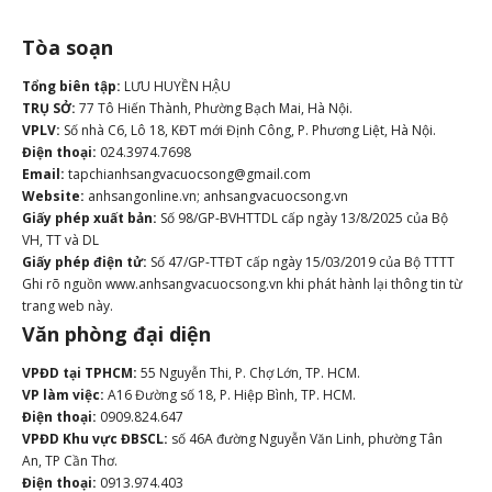
Tòa soạn
Tổng biên tập:
LƯU HUYỀN HẬU
TRỤ SỞ:
77 Tô Hiến Thành, Phường Bạch Mai, Hà Nội.
VPLV:
Số nhà C6, Lô 18, KĐT mới Định Công, P. Phương Liệt, Hà Nội.
Điện thoại:
024.3974.7698
Email:
tapchianhsangvacuocsong@gmail.com
Website:
anhsangonline.vn; anhsangvacuocsong.vn
Giấy phép xuất bản:
Số 98/GP-BVHTTDL cấp ngày 13/8/2025 của Bộ
VH, TT và DL
Giấy phép điện tử:
Số 47/GP-TTĐT cấp ngày 15/03/2019 của Bộ TTTT
Ghi rõ nguồn www.anhsangvacuocsong.vn khi phát hành lại thông tin từ
trang web này.
Văn phòng đại diện
VPĐD tại TPHCM:
55 Nguyễn Thi, P. Chợ Lớn, TP. HCM.
VP làm việc:
A16 Đường số 18, P. Hiệp Bình, TP. HCM.
Điện thoại:
0909.824.647
VPĐD Khu vực ĐBSCL:
số 46A đường Nguyễn Văn Linh, phường Tân
An, TP Cần Thơ.
Điện thoại:
0913.974.403