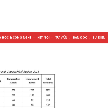
A HỌC & CÔNG NGHỆ
KẾT NỐI
TƯ VẤN
BẠN ĐỌC
SỰ KIỆN