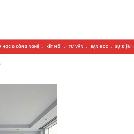
A HỌC & CÔNG NGHỆ
KẾT NỐI
TƯ VẤN
BẠN ĐỌC
SỰ KIỆN
6