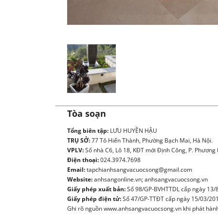
Tòa soạn
Tổng biên tập:
LƯU HUYỀN HẬU
TRỤ SỞ:
77 Tô Hiến Thành, Phường Bạch Mai, Hà Nội.
VPLV:
Số nhà C6, Lô 18, KĐT mới Định Công, P. Phương L
Điện thoại:
024.3974.7698
Email:
tapchianhsangvacuocsong@gmail.com
Website:
anhsangonline.vn; anhsangvacuocsong.vn
Giấy phép xuất bản:
Số 98/GP-BVHTTDL cấp ngày 13/8
Giấy phép điện tử:
Số 47/GP-TTĐT cấp ngày 15/03/20
Ghi rõ nguồn www.anhsangvacuocsong.vn khi phát hành l