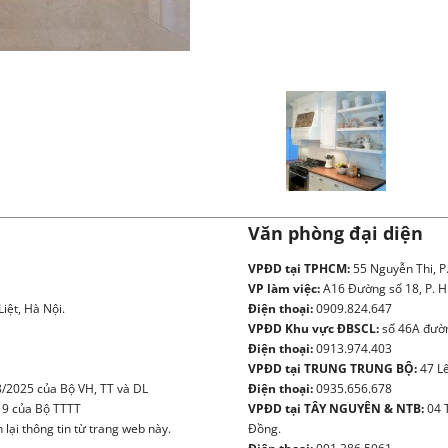
Văn phòng đại diện
VPĐD tại TPHCM:
55 Nguyễn Thi, P
VP làm việc:
A16 Đường số 18, P. H
iệt, Hà Nội.
Điện thoại:
0909.824.647
VPĐD Khu vực ĐBSCL:
số 46A đườn
Điện thoại:
0913.974.403
VPĐD tại TRUNG TRUNG BỘ:
47 Lê
/2025 của Bộ VH, TT và DL
Điện thoại:
0935.656.678
19 của Bộ TTTT
VPĐD tại TÂY NGUYÊN & NTB:
04 
ại thông tin từ trang web này.
Đồng.