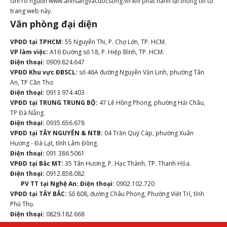
Ghi rõ nguồn www.anhsangvacuocsong.vn khi phát hành lại thông tin từ
trang web này.
Văn phòng đại diện
VPĐD tại TPHCM:
55 Nguyễn Thi, P. Chợ Lớn, TP. HCM.
VP làm việc:
A16 Đường số 18, P. Hiệp Bình, TP. HCM.
Điện thoại:
0909.824.647
VPĐD Khu vực ĐBSCL:
số 46A đường Nguyễn Văn Linh, phường Tân
An, TP Cần Thơ.
Điện thoại:
0913.974.403
VPĐD tại TRUNG TRUNG BỘ:
47 Lê Hồng Phong, phường Hải Châu,
TP Đà Nẵng.
Điện thoại:
0935.656.678
VPĐD tại TÂY NGUYÊN & NTB:
04 Trần Quý Cáp, phường Xuân
Hương - Đà Lạt, tỉnh Lâm Đồng.
Điện thoại:
091 386 5061
VPĐD tại Bắc MT:
35 Tân Hương, P. Hạc Thành, TP. Thanh Hóa.
Điện thoại:
0912.858.082
PV TT tại Nghệ An:
Điện thoại:
0902.102.720
VPĐD tại TÂY BẮC:
Số 808, đường Châu Phong, Phường Việt Trì, tỉnh
Phú Thọ.
Điện thoại:
0829.182.668