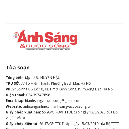
Tòa soạn
Tổng biên tập:
LƯU HUYỀN HẬU
TRỤ SỞ:
77 Tô Hiến Thành, Phường Bạch Mai, Hà Nội.
VPLV:
Số nhà C6, Lô 18, KĐT mới Định Công, P. Phương Liệt, Hà Nội.
Điện thoại:
024.3974.7698
Email:
tapchianhsangvacuocsong@gmail.com
Website:
anhsangonline.vn; anhsangvacuocsong.vn
Giấy phép xuất bản:
Số 98/GP-BVHTTDL cấp ngày 13/8/2025 của Bộ
VH, TT và DL
Giấy phép điện tử:
Số 47/GP-TTĐT cấp ngày 15/03/2019 của Bộ TTTT